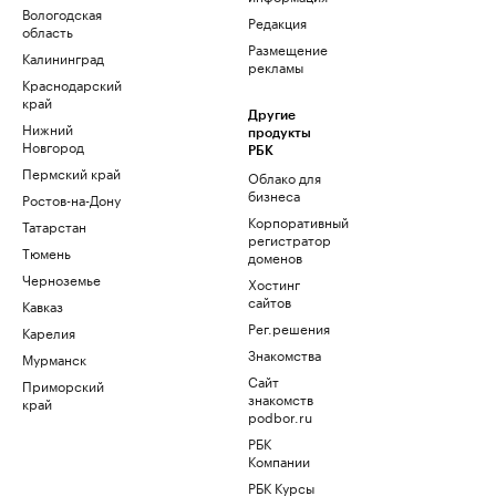
Вологодская
Редакция
область
Размещение
Калининград
рекламы
Краснодарский
край
Другие
Нижний
продукты
Новгород
РБК
Пермский край
Облако для
бизнеса
Ростов-на-Дону
Корпоративный
Татарстан
регистратор
Тюмень
доменов
Черноземье
Хостинг
сайтов
Кавказ
Рег.решения
Карелия
Знакомства
Мурманск
Сайт
Приморский
знакомств
край
podbor.ru
РБК
Компании
РБК Курсы