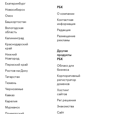
Екатеринбург
РБК
Новосибирск
О компании
Омск
Контактная
Башкортостан
информация
Вологодская
Редакция
область
Размещение
Калининград
рекламы
Краснодарский
край
Другие
Нижний
продукты
Новгород
РБК
Пермский край
Облако для
бизнеса
Ростов-на-Дону
Корпоративный
Татарстан
регистратор
Тюмень
доменов
Черноземье
Хостинг
сайтов
Кавказ
Рег.решения
Карелия
Знакомства
Мурманск
Сайт
Приморский