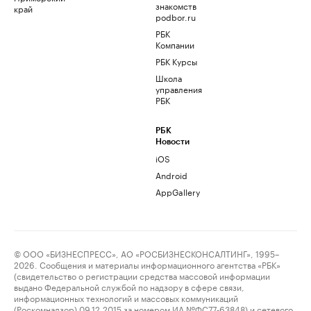
знакомств
край
podbor.ru
РБК
Компании
РБК Курсы
Школа
управления
РБК
РБК
Новости
iOS
Android
AppGallery
© ООО «БИЗНЕСПРЕСС», АО «РОСБИЗНЕСКОНСАЛТИНГ», 1995–
2026. Сообщения и материалы информационного агентства «РБК»
(свидетельство о регистрации средства массовой информации
выдано Федеральной службой по надзору в сфере связи,
информационных технологий и массовых коммуникаций
(Роскомнадзор) 09.12.2015 за номером ИА №ФС77-63848) и сетевого