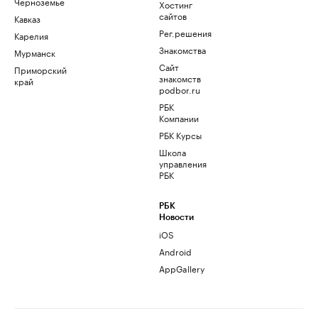
Черноземье
Хостинг
сайтов
Кавказ
Рег.решения
Карелия
Знакомства
Мурманск
Сайт
Приморский
знакомств
край
podbor.ru
РБК
Компании
РБК Курсы
Школа
управления
РБК
РБК
Новости
iOS
Android
AppGallery