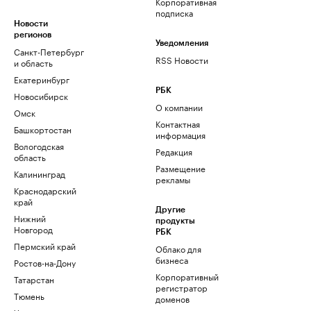
Корпоративная
подписка
Новости
регионов
Уведомления
Санкт-Петербург
RSS Новости
и область
Екатеринбург
РБК
Новосибирск
О компании
Омск
Контактная
Башкортостан
информация
Вологодская
Редакция
область
Размещение
Калининград
рекламы
Краснодарский
край
Другие
Нижний
продукты
Новгород
РБК
Пермский край
Облако для
бизнеса
Ростов-на-Дону
Корпоративный
Татарстан
регистратор
Тюмень
доменов