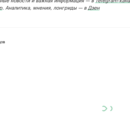
р
. Аналитика, мнения, лонгриды — в
Дзен
цов