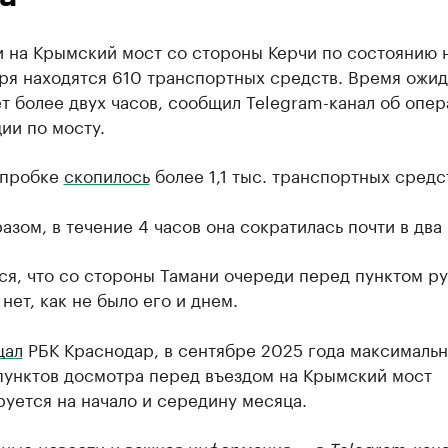
и на Крымский мост со стороны Керчи по состоянию 
ря находятся 610 транспортных средств. Время ожи
т более двух часов, сообщил Telegram-канал об опе
ии по мосту.
 пробке
скопилось
более 1,1 тыс. транспортных средс
азом, в течение 4 часов она сократилась почти в два 
я, что со стороны Тамани очереди перед пунктом р
нет, как не было его и днем.
щал
РБК Краснодар, в сентябре 2025 года максимальн
 пунктов досмотра перед въездом на Крымский мост
уется на начало и середину месяца.
ные новости и важная информация — в
Telegram-кана