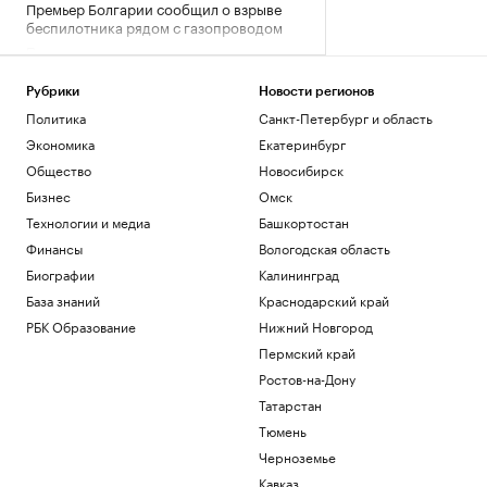
Премьер Болгарии сообщил о взрыве
беспилотника рядом с газопроводом
Политика
Развожаев сообщил подробности двух
атак ВСУ на Севастополь
Рубрики
Новости регионов
Политика
Политика
Санкт-Петербург и область
Во Внуково ввели прием и отправку
Экономика
Екатеринбург
рейсов по согласованию
Общество
Новосибирск
Общество
Бизнес
Омск
В ЕС предложили передать
замороженные активы России новой
Технологии и медиа
Башкортостан
структуре
Финансы
Вологодская область
Политика
Биографии
Калининград
Как ИИ-агенты и облако
База знаний
Краснодарский край
трансформируют промышленность:
опыт «Норникеля»
РБК Образование
Нижний Новгород
РБК и Yandex Cloud
Пермский край
Ростов-на-Дону
Загрузить еще
Татарстан
Тюмень
Черноземье
Кавказ