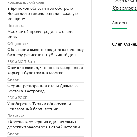
Краснодарский край
Краснода
В Брянской области при обстреле
Новенького тяжело ранили пожилую
женщину
Авторы
Политика
Москвичей предупредили о спаде
жары
Общество
Олег Кузне
Облигации вместо кредита: как малому
бизнесу разместить публичный долг
РБК и МСП Банк
Овечкин заявил, что после завершения
карьеры будет жить в Москве
Спорт
Фермы, рестораны и отели Дальнего
Востока. Гастрогид
РБК и РСХБ
У побережья Турции обнаружили
неизвестный беспилотник
Политика
«Арсенал» совершил один из самых
дорогих трансферов в своей истории
Спорт