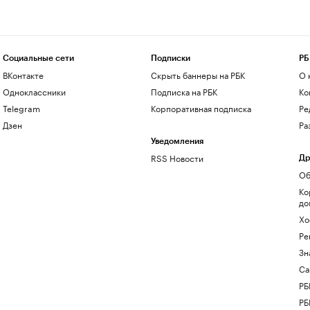
Социальные сети
Подписки
РБ
ВКонтакте
Скрыть баннеры на РБК
О 
Одноклассники
Подписка на РБК
Ко
Telegram
Корпоративная подписка
Ре
Дзен
Ра
Уведомления
RSS Новости
Др
Об
Ко
до
Хо
Ре
Зн
Са
РБ
РБ