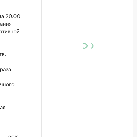
на 20.00
дания
ративной
тв.
раза.
учного
ая
ле РБК