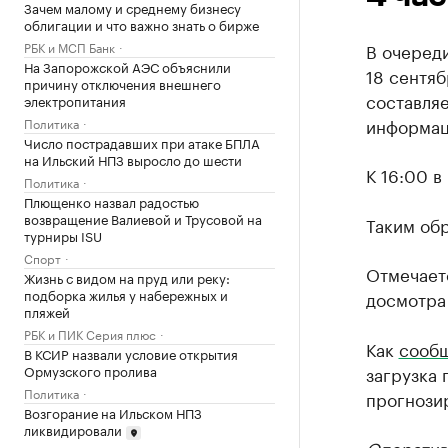
Зачем малому и среднему бизнесу
облигации и что важно знать о бирже
РБК и МСП Банк
В очеред
На Запорожской АЭС объяснили
18 сентяб
причину отключения внешнего
составляе
электропитания
информац
Политика
Число пострадавших при атаке БПЛА
на Ильский НПЗ выросло до шести
К 16:00 в
Политика
Плющенко назвал радостью
возвращение Валиевой и Трусовой на
Таким обр
турниры ISU
Спорт
Отмечаетс
Жизнь с видом на пруд или реку:
подборка жилья у набережных и
досмотра 
пляжей
РБК и ПИК Серия плюс
Как
сооб
В КСИР назвали условие открытия
Ормузского пролива
загрузка
Политика
прогнозир
Возгорание на Ильском НПЗ
ликвидировали
Оператив