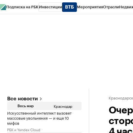
Подписка на РБК
Инвестиции
Мероприятия
Отрасли
Недви
РБК Курсы
РБК Life
Тренды
Визионеры
Национальные проекты
Горо
Газета
Спецпроекты СПб
Конференции СПб
Спецпроекты
Проверк
Краснодарск
Все новости
Краснодар
Весь мир
Очер
Искусственный интеллект вызовет
массовые увольнения — и еще 10
стор
мифов
РБК и Yandex Cloud
4 ча