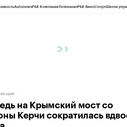
жимость
Autonews
РБК Компании
Телеканал
РБК Вино
Спорт
Школа упра
д
Стиль
Крипто
РБК Бизнес-среда
Дискуссионный клуб
Исследования
К
а контрагентов
Политика
Экономика
Бизнес
Технологии и медиа
Фина
ий край
едь на Крымский мост со
оны Керчи сократилась вдво
са