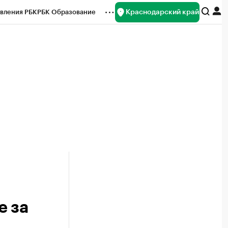
Краснодарский край
вления РБК
РБК Образование
редитные рейтинги
Франшизы
нсы
Рынок наличной валюты
е за