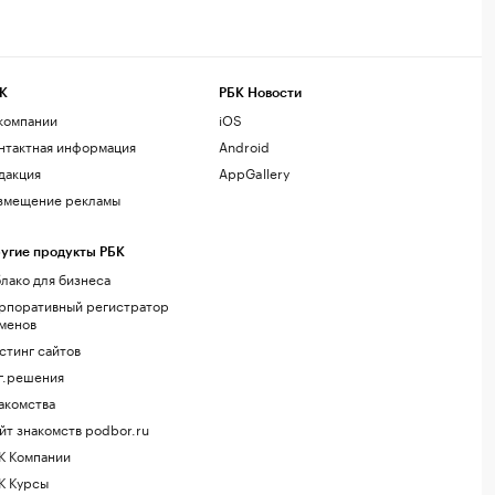
К
РБК Новости
компании
iOS
нтактная информация
Android
дакция
AppGallery
змещение рекламы
угие продукты РБК
лако для бизнеса
рпоративный регистратор
менов
стинг сайтов
г.решения
акомства
йт знакомств podbor.ru
К Компании
К Курсы