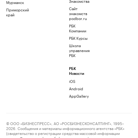
Знакомства
Мурманск
Сайт
Приморский
знакомств
край
podbor.ru
РБК
Компании
РБК Курсы
Школа
управления
РБК
РБК
Новости
iOS
Android
AppGallery
© ООО «БИЗНЕСПРЕСС», АО «РОСБИЗНЕСКОНСАЛТИНГ», 1995–
2026. Сообщения и материалы информационного агентства «РБК»
(свидетельство о регистрации средства массовой информации
выдано Федеральной службой по надзору в сфере связи,