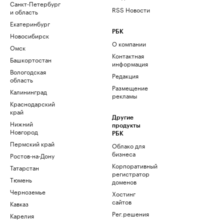
Санкт-Петербург
RSS Новости
и область
Екатеринбург
РБК
Новосибирск
О компании
Омск
Контактная
Башкортостан
информация
Вологодская
Редакция
область
Размещение
Калининград
рекламы
Краснодарский
край
Другие
Нижний
продукты
Новгород
РБК
Пермский край
Облако для
бизнеса
Ростов-на-Дону
Корпоративный
Татарстан
регистратор
Тюмень
доменов
Черноземье
Хостинг
сайтов
Кавказ
Рег.решения
Карелия