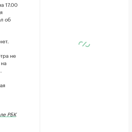
а 17.00
я
л об
нет.
отра не
 на
.
ая
ле РБК