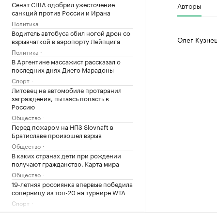
Сенат США одобрил ужесточение
Авторы
санкций против России и Ирана
Политика
Водитель автобуса сбил ногой дрон со
Олег Кузне
взрывчаткой в аэропорту Лейпцига
Политика
В Аргентине массажист рассказал о
последних днях Диего Марадоны
Спорт
Литовец на автомобиле протаранил
заграждения, пытаясь попасть в
Россию
Общество
Перед пожаром на НПЗ Slovnaft в
Братиславе произошел взрыв
Общество
В каких странах дети при рождении
получают гражданство. Карта мира
Общество
19-летняя россиянка впервые победила
соперницу из топ-20 на турнире WTA
Спорт
Пентагон показал 16 новых записей с