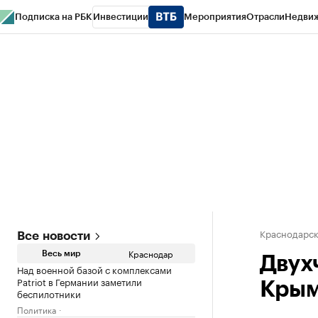
Подписка на РБК
Инвестиции
Мероприятия
Отрасли
Недви
РБК Курсы
РБК Life
Тренды
Визионеры
Национальные проекты
Горо
Газета
Спецпроекты СПб
Конференции СПб
Спецпроекты
Проверк
Краснодарск
Все новости
Краснодар
Весь мир
Двух
Над военной базой с комплексами
Patriot в Германии заметили
Крым
беспилотники
Политика