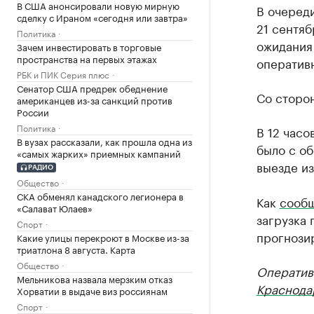
В США анонсировали новую мирную
В очереди
сделку с Ираном «сегодня или завтра»
21 сентяб
Политика
ожидания 
Зачем инвестировать в торговые
пространства на первых этажах
оператив
РБК и ПИК Серия плюс
Сенатор США предрек обеднение
Со сторо
американцев из-за санкций против
России
Политика
В 12 часо
В вузах рассказали, как прошла одна из
было с об
«самых жарких» приемных кампаний
выезде из
РАДИО
Общество
СКА обменял канадского легионера в
Как
сооб
«Салават Юлаев»
загрузка
Спорт
прогнозир
Какие улицы перекроют в Москве из-за
триатлона 8 августа. Карта
Общество
Оператив
Мельникова назвала мерзким отказ
Краснода
Хорватии в выдаче виз россиянам
Спорт