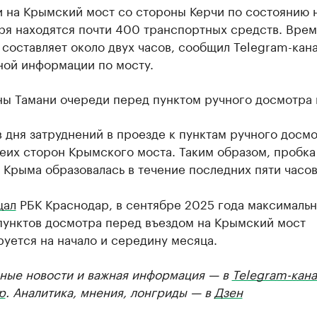
 на Крымский мост со стороны Керчи по состоянию н
ря находятся почти 400 транспортных средств. Врем
составляет около двух часов, сообщил Telegram-кана
ной информации по мосту.
ны Тамани очереди перед пунктом ручного досмотра 
в дня затруднений в проезде к пунктам ручного досм
еих сторон Крымского моста. Таким образом, пробка
 Крыма образовалась в течение последних пяти часов
щал
РБК Краснодар, в сентябре 2025 года максимальн
 пунктов досмотра перед въездом на Крымский мост
уется на начало и середину месяца.
ные новости и важная информация — в
Telegram-кана
р
. Аналитика, мнения, лонгриды — в
Дзен