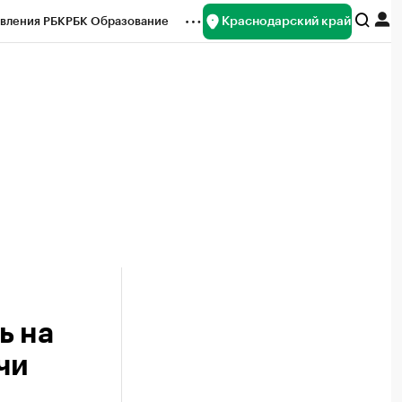
Краснодарский край
вления РБК
РБК Образование
редитные рейтинги
Франшизы
нсы
Рынок наличной валюты
ь на
чи