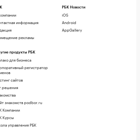
К
РБК Новости
компании
iOS
нтактная информация
Android
дакция
AppGallery
змещение рекламы
угие продукты РБК
лако для бизнеса
рпоративный регистратор
менов
стинг сайтов
г.решения
акомства
йт знакомств podbor.ru
К Компании
К Курсы
ола управления РБК