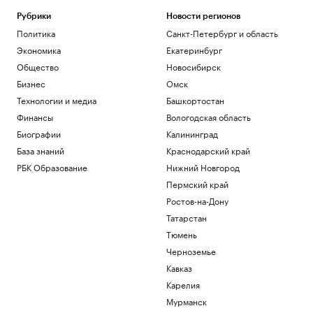
неопознанными объектами. Видео
Рубрики
Новости регионов
Общество
Политика
Санкт-Петербург и область
Зачем экономике России нужна
товарная биржа
Экономика
Екатеринбург
РБК и Петербургская Биржа
Общество
Новосибирск
Суд назвал Трампа «временным
Бизнес
Омск
жильцом» Белого дома и остановил
стройку
Технологии и медиа
Башкортостан
Политика
Финансы
Вологодская область
Зеленский впервые за время
Биографии
Калининград
президентства прибыл в Сербию
База знаний
Краснодарский край
Политика
РБК Образование
Нижний Новгород
Как перейти «порог недоверия»:
Слащева и Wylsacom — о новых
Пермский край
технологиях
РАДИО
Ростов-на-Дону
Технологии и медиа
Татарстан
Тюмень
Загрузить еще
Черноземье
Кавказ
Карелия
Мурманск