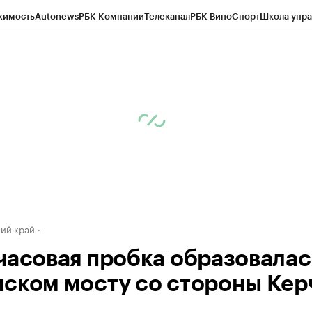
жимость
Autonews
РБК Компании
Телеканал
РБК Вино
Спорт
Школа упра
д
Стиль
Крипто
РБК Бизнес-среда
Дискуссионный клуб
Исследования
К
а контрагентов
Политика
Экономика
Бизнес
Технологии и медиа
Фина
ий край
часовая пробка образовалас
ском мосту со стороны Кер