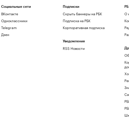
Социальные сети
Подписки
РБ
ВКонтакте
Скрыть баннеры на РБК
О 
Одноклассники
Подписка на РБК
Ко
Telegram
Корпоративная подписка
Ре
Дзен
Ра
Уведомления
RSS Новости
Др
Об
Ко
до
Хо
Ре
Зн
Са
РБ
РБ
Шк