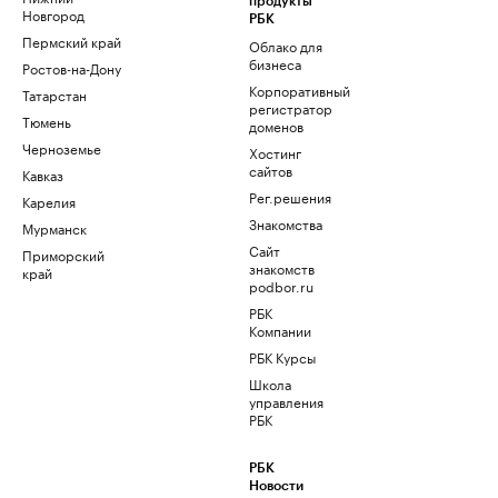
продукты
Новгород
РБК
Пермский край
Облако для
бизнеса
Ростов-на-Дону
Корпоративный
Татарстан
регистратор
Тюмень
доменов
Черноземье
Хостинг
сайтов
Кавказ
Рег.решения
Карелия
Знакомства
Мурманск
Сайт
Приморский
знакомств
край
podbor.ru
РБК
Компании
РБК Курсы
Школа
управления
РБК
РБК
Новости