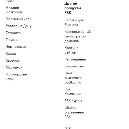
Другие
Нижний
продукты
Новгород
РБК
Пермский край
Облако для
бизнеса
Ростов-на-Дону
Корпоративный
Татарстан
регистратор
Тюмень
доменов
Черноземье
Хостинг
сайтов
Кавказ
Рег.решения
Карелия
Знакомства
Мурманск
Сайт
Приморский
знакомств
край
podbor.ru
РБК
Компании
РБК Курсы
Школа
управления
РБК