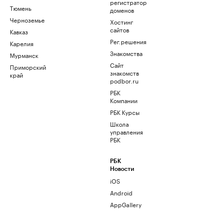
регистратор
Тюмень
доменов
Черноземье
Хостинг
сайтов
Кавказ
Рег.решения
Карелия
Знакомства
Мурманск
Сайт
Приморский
знакомств
край
podbor.ru
РБК
Компании
РБК Курсы
Школа
управления
РБК
РБК
Новости
iOS
Android
AppGallery