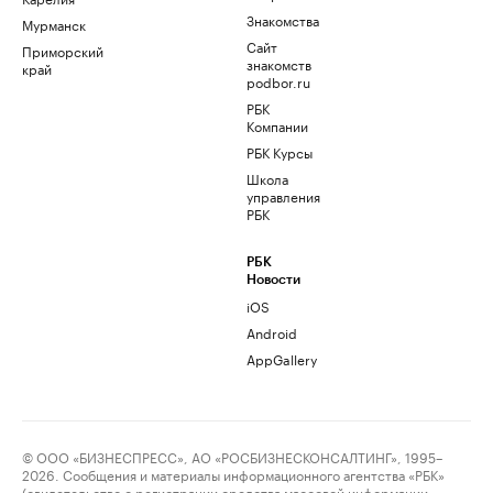
Знакомства
Мурманск
Сайт
Приморский
знакомств
край
podbor.ru
РБК
Компании
РБК Курсы
Школа
управления
РБК
РБК
Новости
iOS
Android
AppGallery
© ООО «БИЗНЕСПРЕСС», АО «РОСБИЗНЕСКОНСАЛТИНГ», 1995–
2026. Сообщения и материалы информационного агентства «РБК»
(свидетельство о регистрации средства массовой информации