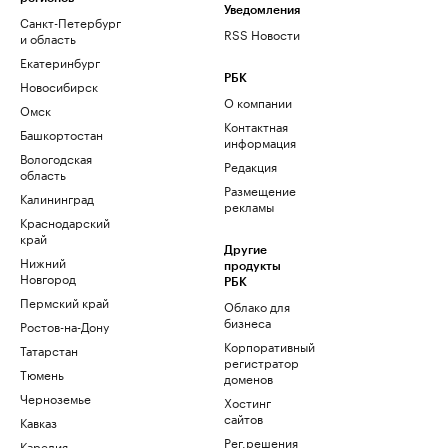
Уведомления
Санкт-Петербург
RSS Новости
и область
Екатеринбург
РБК
Новосибирск
О компании
Омск
Контактная
Башкортостан
информация
Вологодская
Редакция
область
Размещение
Калининград
рекламы
Краснодарский
край
Другие
Нижний
продукты
Новгород
РБК
Пермский край
Облако для
бизнеса
Ростов-на-Дону
Корпоративный
Татарстан
регистратор
Тюмень
доменов
Черноземье
Хостинг
сайтов
Кавказ
Рег.решения
Карелия