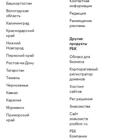
Контактная
Башкортостан
информация
Вологодская
Редакция
область
Размещение
Калининград
рекламы
Краснодарский
край
Другие
Нижний
продукты
Новгород
РБК
Пермский край
Облако для
бизнеса
Ростов-на-Дону
Корпоративный
Татарстан
регистратор
Тюмень
доменов
Черноземье
Хостинг
сайтов
Кавказ
Рег.решения
Карелия
Знакомства
Мурманск
Сайт
Приморский
знакомств
край
podbor.ru
РБК
Компании