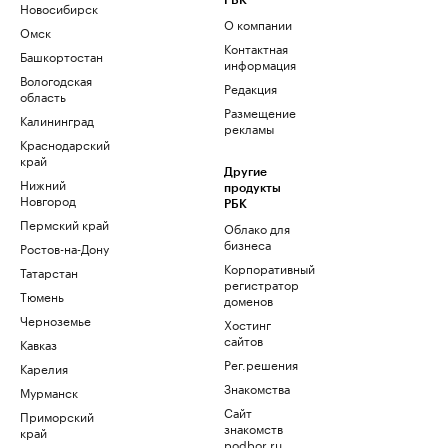
РБК
Новосибирск
О компании
Омск
Контактная
Башкортостан
информация
Вологодская
Редакция
область
Размещение
Калининград
рекламы
Краснодарский
край
Другие
Нижний
продукты
Новгород
РБК
Пермский край
Облако для
бизнеса
Ростов-на-Дону
Корпоративный
Татарстан
регистратор
Тюмень
доменов
Черноземье
Хостинг
сайтов
Кавказ
Рег.решения
Карелия
Знакомства
Мурманск
Сайт
Приморский
знакомств
край
podbor.ru