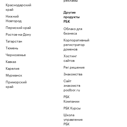
Краснодарский
край
Другие
Нижний
продукты
Новгород
РБК
Пермский край
Облако для
бизнеса
Ростов-на-Дону
Корпоративный
Татарстан
регистратор
Тюмень
доменов
Черноземье
Хостинг
сайтов
Кавказ
Рег.решения
Карелия
Знакомства
Мурманск
Сайт
Приморский
знакомств
край
podbor.ru
РБК
Компании
РБК Курсы
Школа
управления
РБК