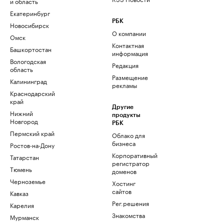
и область
Екатеринбург
РБК
Новосибирск
О компании
Омск
Контактная
Башкортостан
информация
Вологодская
Редакция
область
Размещение
Калининград
рекламы
Краснодарский
край
Другие
Нижний
продукты
Новгород
РБК
Пермский край
Облако для
бизнеса
Ростов-на-Дону
Корпоративный
Татарстан
регистратор
Тюмень
доменов
Черноземье
Хостинг
сайтов
Кавказ
Рег.решения
Карелия
Знакомства
Мурманск