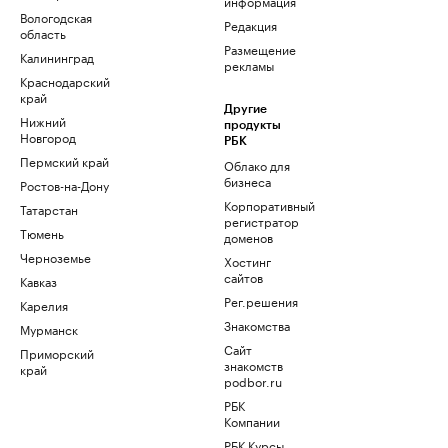
информация
Вологодская
Редакция
область
Размещение
Калининград
рекламы
Краснодарский
край
Другие
Нижний
продукты
Новгород
РБК
Пермский край
Облако для
бизнеса
Ростов-на-Дону
Корпоративный
Татарстан
регистратор
Тюмень
доменов
Черноземье
Хостинг
сайтов
Кавказ
Рег.решения
Карелия
Знакомства
Мурманск
Сайт
Приморский
знакомств
край
podbor.ru
РБК
Компании
РБК Курсы