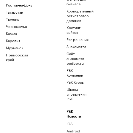
бизнеса
Ростов-на-Дону
Корпоративный
Татарстан
регистратор
Тюмень
доменов
Черноземье
Хостинг
сайтов
Кавказ
Рег.решения
Карелия
Знакомства
Мурманск
Сайт
Приморский
знакомств
край
podbor.ru
РБК
Компании
РБК Курсы
Школа
управления
РБК
РБК
Новости
iOS
Android