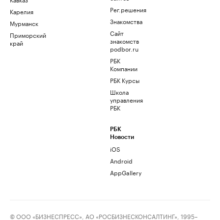
Рег.решения
Карелия
Знакомства
Мурманск
Сайт
Приморский
знакомств
край
podbor.ru
РБК
Компании
РБК Курсы
Школа
управления
РБК
РБК
Новости
iOS
Android
AppGallery
© ООО «БИЗНЕСПРЕСС», АО «РОСБИЗНЕСКОНСАЛТИНГ», 1995–