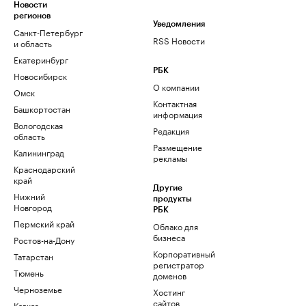
Новости
регионов
Уведомления
Санкт-Петербург
RSS Новости
и область
Екатеринбург
РБК
Новосибирск
О компании
Омск
Контактная
Башкортостан
информация
Вологодская
Редакция
область
Размещение
Калининград
рекламы
Краснодарский
край
Другие
Нижний
продукты
Новгород
РБК
Пермский край
Облако для
бизнеса
Ростов-на-Дону
Корпоративный
Татарстан
регистратор
Тюмень
доменов
Черноземье
Хостинг
сайтов
Кавказ