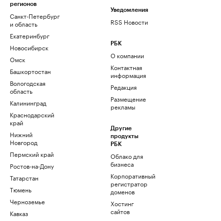
регионов
Уведомления
Санкт-Петербург
RSS Новости
и область
Екатеринбург
РБК
Новосибирск
О компании
Омск
Контактная
Башкортостан
информация
Вологодская
Редакция
область
Размещение
Калининград
рекламы
Краснодарский
край
Другие
Нижний
продукты
Новгород
РБК
Пермский край
Облако для
бизнеса
Ростов-на-Дону
Корпоративный
Татарстан
регистратор
Тюмень
доменов
Черноземье
Хостинг
сайтов
Кавказ