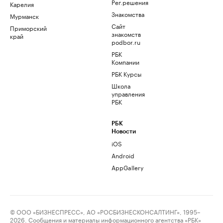
Рег.решения
Карелия
Знакомства
Мурманск
Сайт
Приморский
знакомств
край
podbor.ru
РБК
Компании
РБК Курсы
Школа
управления
РБК
РБК
Новости
iOS
Android
AppGallery
© ООО «БИЗНЕСПРЕСС», АО «РОСБИЗНЕСКОНСАЛТИНГ», 1995–
2026. Сообщения и материалы информационного агентства «РБК»