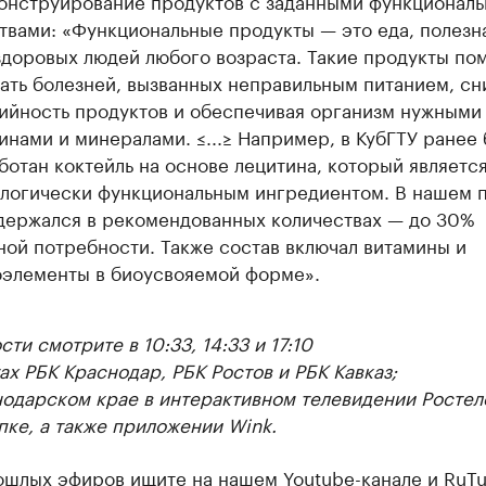
онструирование продуктов с заданными функционал
твами: «Функциональные продукты — это еда, полезн
здоровых людей любого возраста. Такие продукты по
ать болезней, вызванных неправильным питанием, сн
ийность продуктов и обеспечивая организм нужными
инами и минералами. ≤...≥ Например, в КубГТУ ранее
ботан коктейль на основе лецитина, который являетс
логически функциональным ингредиентом. В нашем 
держался в рекомендованных количествах — до 30%
ной потребности. Также состав включал витамины и
элементы в биоусвояемой форме».
ти смотрите в 10:33, 14:33 и 17:10
ах РБК Краснодар, РБК Ростов и РБК Кавказ;
нодарском крае в интерактивном телевидении Ростел
пке, а также приложении Wink.
ошлых эфиров ищите на нашем
Youtube-канале
и
RuTu