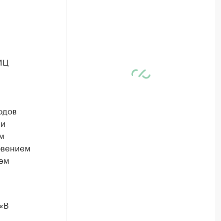
ИЦ
одов
 и
м
овением
ием
«В