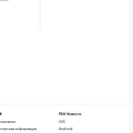
К
РБК Новости
компании
iOS
нтактная информация
Android