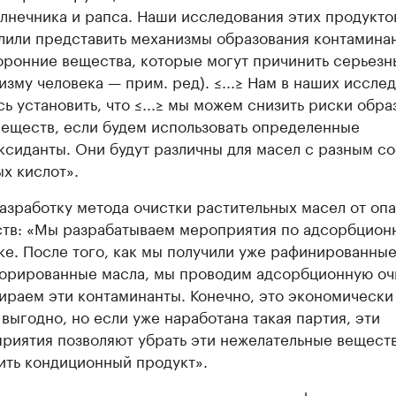
лнечника и рапса. Наши исследования этих продукто
лили представить механизмы образования контамина
оронние вещества, которые могут причинить серьезн
изму человека — прим. ред). ≤...≥ Нам в наших иссле
сь установить, что ≤...≥ мы можем снизить риски обра
веществ, если будем использовать определенные
ксиданты. Они будут различны для масел с разным с
х кислот».
азработку метода очистки растительных масел от оп
тв: «Мы разрабатываем мероприятия по адсорбцион
ке. После того, как мы получили уже рафинированны
орированные масла, мы проводим адсорбционную очи
ираем эти контаминанты. Конечно, это экономически
 выгодно, но если уже наработана такая партия, эти
риятия позволяют убрать эти нежелательные веществ
ить кондиционный продукт».