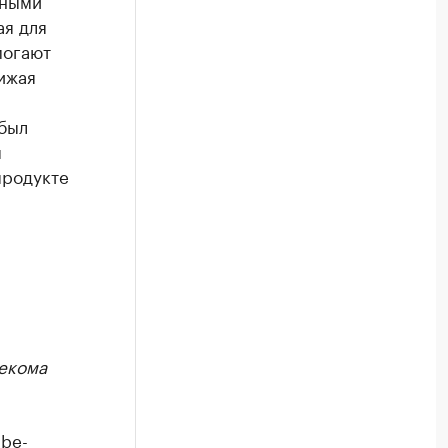
ьными
ая для
могают
ижая
 был
я
продукте
екома
be-