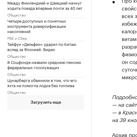
Про к
Между Финляндией и Швецией начнут
свойс
ходить поезда впервые почти за 40 лет
всех 
Общество
Четыре доступных и понятных
избеж
инструмента диверсификации
калор
накоплений
витам
РБК и Сбер
Тайфун «Дельфин» ударил по Китаю
разра
вслед за Японией. Видео
физио
Общество
он со
В Соцфонде назвали среднюю пенсию
федеральных госслужащих
суточ
Общество
микро
Цукерберга обвинили в том, что его
яхта не помогла лодке без топлива
Общество
Подробнос
— на сайт
Загрузить еще
— в Крас
на 39 кно
Архив пр