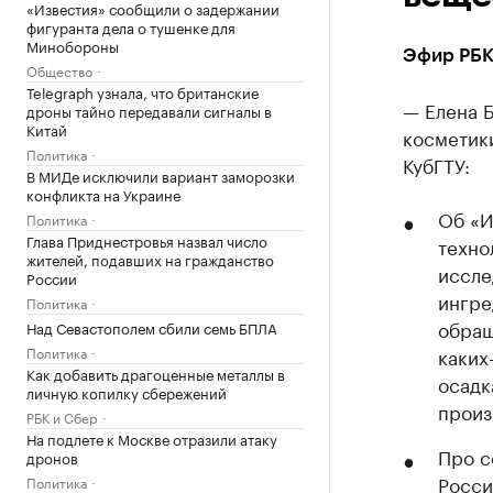
«Известия» сообщили о задержании
фигуранта дела о тушенке для
Минобороны
Эфир РБК
Общество
Telegraph узнала, что британские
— Елена Б
дроны тайно передавали сигналы в
Китай
косметики
Политика
КубГТУ:
В МИДе исключили вариант заморозки
конфликта на Украине
Об «И
Политика
Глава Приднестровья назвал число
техно
жителей, подавших на гражданство
иссле
России
ингре
Политика
обращ
Над Севастополем сбили семь БПЛА
Политика
каких
Как добавить драгоценные металлы в
осадк
личную копилку сбережений
произ
РБК и Сбер
На подлете к Москве отразили атаку
Про с
дронов
Росси
Политика