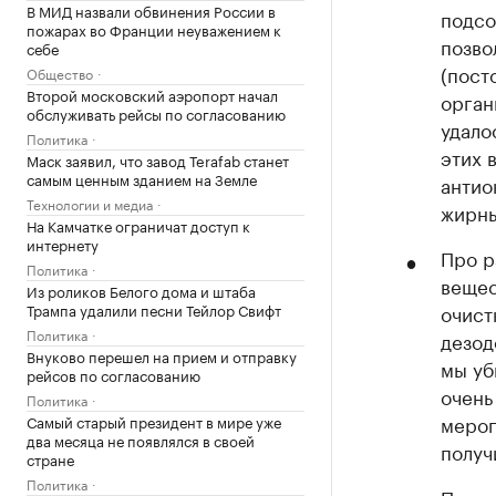
В МИД назвали обвинения России в
подсо
пожарах во Франции неуважением к
позво
себе
(пост
Общество
Второй московский аэропорт начал
орган
обслуживать рейсы по согласованию
удало
Политика
этих 
Маск заявил, что завод Terafab станет
самым ценным зданием на Земле
антио
Технологии и медиа
жирны
На Камчатке ограничат доступ к
интернету
Про р
Политика
вещес
Из роликов Белого дома и штаба
Трампа удалили песни Тейлор Свифт
очист
Политика
дезод
Внуково перешел на прием и отправку
мы уб
рейсов по согласованию
очень
Политика
мероп
Самый старый президент в мире уже
два месяца не появлялся в своей
получ
стране
Политика