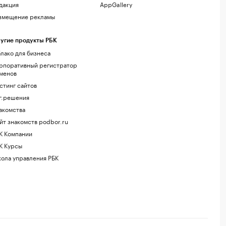
дакция
AppGallery
змещение рекламы
угие продукты РБК
лако для бизнеса
рпоративный регистратор
менов
стинг сайтов
г.решения
акомства
йт знакомств podbor.ru
К Компании
К Курсы
ола управления РБК