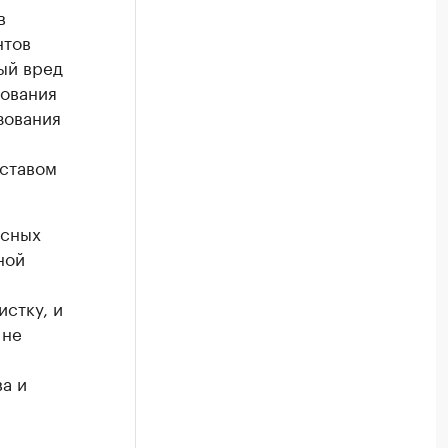
в
нтов
ый вред
дования
зования
оставом
асных
ной
е
стку, и
 не
а и