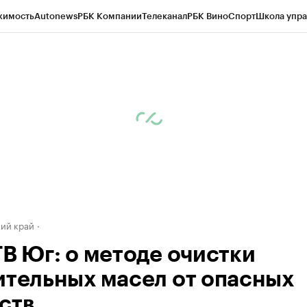
жимость
Autonews
РБК Компании
Телеканал
РБК Вино
Спорт
Школа упра
д
Стиль
Крипто
РБК Бизнес-среда
Дискуссионный клуб
Исследования
К
а контрагентов
Политика
Экономика
Бизнес
Технологии и медиа
Фина
ий край
ТВ Юг: о методе очистки
ительных масел от опасных
ств