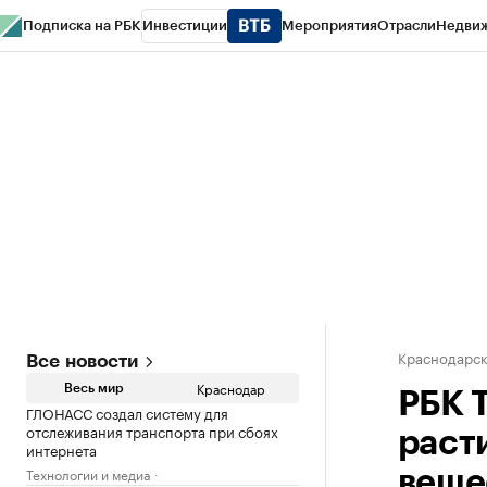
Подписка на РБК
Инвестиции
Мероприятия
Отрасли
Недви
РБК Курсы
РБК Life
Тренды
Визионеры
Национальные проекты
Горо
Газета
Спецпроекты СПб
Конференции СПб
Спецпроекты
Проверк
Краснодарск
Все новости
Краснодар
Весь мир
РБК 
ГЛОНАСС создал систему для
отслеживания транспорта при сбоях
раст
интернета
Технологии и медиа
веще