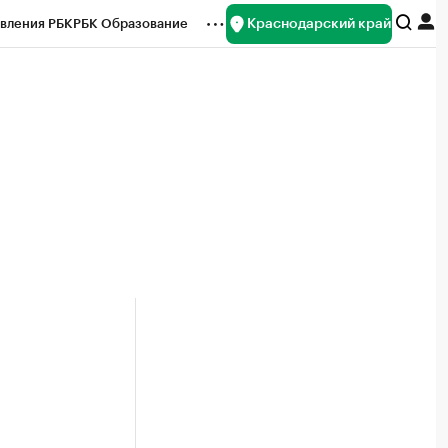
Краснодарский край
вления РБК
РБК Образование
редитные рейтинги
Франшизы
нсы
Рынок наличной валюты