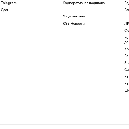
Telegram
Корпоративная подписка
Ре
Дзен
Ра
Уведомления
RSS Новости
Др
Об
Ко
до
Хо
Ре
Зн
Са
РБ
РБ
Шк