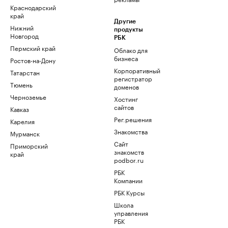
Краснодарский
край
Другие
Нижний
продукты
Новгород
РБК
Пермский край
Облако для
бизнеса
Ростов-на-Дону
Корпоративный
Татарстан
регистратор
Тюмень
доменов
Черноземье
Хостинг
сайтов
Кавказ
Рег.решения
Карелия
Знакомства
Мурманск
Сайт
Приморский
знакомств
край
podbor.ru
РБК
Компании
РБК Курсы
Школа
управления
РБК