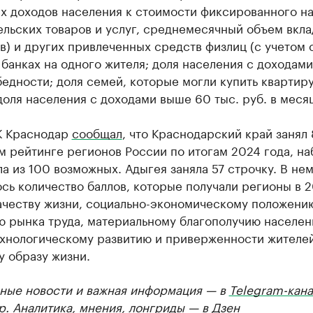
х доходов населения к стоимости фиксированного н
льских товаров и услуг, среднемесячный объем вкла
в) и других привлеченных средств физлиц (с учетом 
 банках на одного жителя; доля населения с доходам
едности; доля семей, которые могли купить квартиру
доля населения с доходами выше 60 тыс. руб. в месяц
К Краснодар
сообщал
, что Краснодарский край занял
м рейтинге регионов России по итогам 2024 года, на
ла из 100 возможных. Адыгея заняла 57 строчку. В не
сь количество баллов, которые получали регионы в 
качеству жизни, социально-экономическому положени
ю рынка труда, материальному благополучию населен
ехнологическому развитию и приверженности жителе
у образу жизни.
ные новости и важная информация — в
Telegram-кана
р
. Аналитика, мнения, лонгриды — в
Дзен