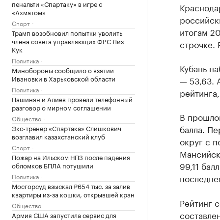
пенальти «Спартаку» в игре с
Краснодар
«Ахматом»
российск
Спорт
итогам 20
Трамп возобновил попытки уволить
члена совета управляющих ФРС Лиз
строчке. 
Кук
Политика
Кубань на
Минобороны сообщило о взятии
Ивановки в Харьковской области
— 53,63. 
Политика
рейтинга,
Пашинян и Алиев провели телефонный
разговор о мирном соглашении
В прошлог
Общество
балла. П
Экс-тренер «Спартака» Слишкович
возглавил казахстанский клуб
округ с п
Спорт
Мансийски
Пожар на Ильском НПЗ после падения
99,11 бал
обломков БПЛА потушили
Политика
последнем
Мосгорсуд взыскал ₽654 тыс. за залив
квартиры из-за кошки, открывшей кран
Рейтинг с
Общество
составле
Армия США запустила сервис для