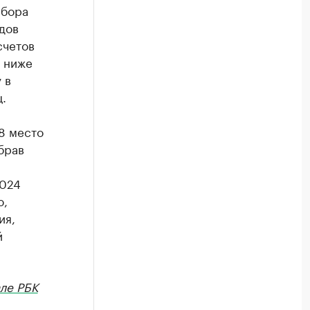
абора
дов
счетов
и ниже
 в
.
 8 место
брав
м
2024
ю,
ия,
й
ле РБК