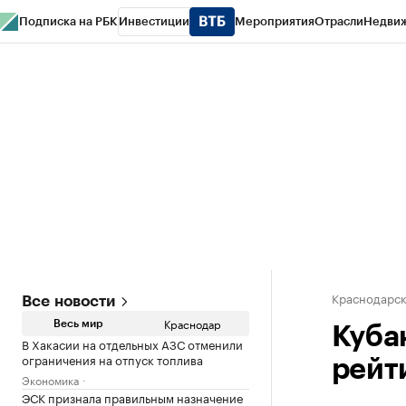
Подписка на РБК
Инвестиции
Мероприятия
Отрасли
Недви
РБК Курсы
РБК Life
Тренды
Визионеры
Национальные проекты
Горо
Газета
Спецпроекты СПб
Конференции СПб
Спецпроекты
Проверк
Краснодарск
Все новости
Краснодар
Весь мир
Куба
В Хакасии на отдельных АЗС отменили
ограничения на отпуск топлива
рейт
Экономика
ЭСК признала правильным назначение