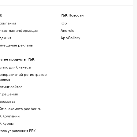
К
РБК Новости
компании
iOS
нтактная информация
Android
дакция
AppGallery
змещение рекламы
угие продукты РБК
лако для бизнеса
рпоративный регистратор
менов
стинг сайтов
г.решения
акомства
йт знакомств podbor.ru
К Компании
К Курсы
ола управления РБК