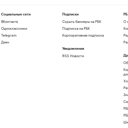
Социальные сети
Подписки
РБ
ВКонтакте
Скрыть баннеры на РБК
О 
Одноклассники
Подписка на РБК
Ко
Telegram
Корпоративная подписка
Ре
Дзен
Ра
Уведомления
RSS Новости
Др
Об
Ко
до
Хо
Ре
Зн
Са
РБ
РБ
Шк