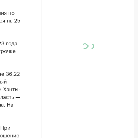
ия по
ся на 25
23 года
трочке
не 36,22
ный
и Ханты-
бласть —
а. На
 При
ношение