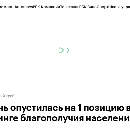
жимость
Autonews
РБК Компании
Телеканал
РБК Вино
Спорт
Школа упра
д
Стиль
Крипто
РБК Бизнес-среда
Дискуссионный клуб
Исследования
К
а контрагентов
Политика
Экономика
Бизнес
Технологии и медиа
Фина
ий край
нь опустилась на 1 позицию 
инге благополучия населени