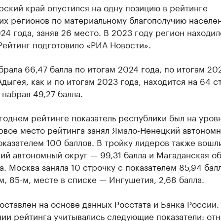
ский край опустился на одну позицию в рейтинге
их регионов по материальному благополучию населен
24 года, заняв 26 место. В 2023 году регион находил
Рейтинг подготовило «РИА Новости».
брала 66,47 балла по итогам 2024 года, по итогам 20
Адыгея, как и по итогам 2023 года, находится на 64 с
 набрав 49,27 балла.
однем рейтинге показатель республики был на уров
ервое место рейтинга занял Ямало-Ненецкий автоном
оказателем 100 баллов. В тройку лидеров также вошл
й автономный округ — 99,31 балла и Магаданская о
ла. Москва заняла 10 строчку с показателем 85,94 балл
, 85-м, месте в списке — Ингушетия, 2,68 балла.
оставлен на основе данных Росстата и Банка России.
нии рейтинга учитывались следующие показатели: от