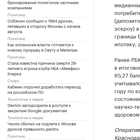
бронирования полигонов частными
медианны
компаниями
потребите
Политика
(депозито
Собянин сообщил о 1984 дронах,
летевших в сторону Москвы с начала
эскроу) в
августа
границы б
Политика
ипотеку; 
Как испанские власти готовятся к
новому прорыву в Сеуту и Мелилью
Политика
Ранее РБ
Стала известна причина смерти 29-
в итогово
летнего игрока клуба НБА «Мемфис»
Кларка
65,27 бал
Спорт
учитывало
Кабмин поручил доработать переход
году по 
на российское ПО
состояни
Технологии и медиа
Gemini заподозрили в доступе к
научно-т
закрытым Google-документам
здоровом
Технологии и медиа
Число сбитых на подлете к Москве
Оператив
дронов превысило десять
Политика
Краснода