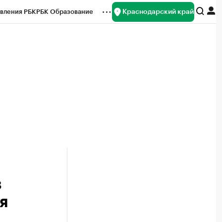
Краснодарский край
вления РБК
РБК Образование
редитные рейтинги
Франшизы
нсы
Рынок наличной валюты
в
я