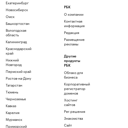
Екатеринбург
РБК
Новосибирск
О компании
Омск
Контактная
Башкортостан
информация
Вологодская
Редакция
область
Размещение
Калининград
рекламы
Краснодарский
край
Другие
Нижний
продукты
Новгород
РБК
Пермский край
Облако для
бизнеса
Ростов-на-Дону
Корпоративный
Татарстан
регистратор
Тюмень
доменов
Черноземье
Хостинг
сайтов
Кавказ
Рег.решения
Карелия
Знакомства
Мурманск
Сайт
Приморский