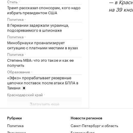
— в Крас
Стиль
Трамп рассказал спонсорам, кого надо
на 39 кно
избрать президентом США
Политика
В Германии задержали украинца,
подозреваемого в шпионаже
Политика
Минобрнауки проанализирует
ситуацию с платными местами в вузах
Политика
Степень MBA: что это такое и как ее
получить
Образование
«Эфко» прорабатывает резервные
цепочки поставок после атаки БПЛА в
Тамани
Краснодарский край
Загрузить еще
Рубрики
Новости регионов
Политика
Санкт-Петербург и область
Экономика
Екатеринбург