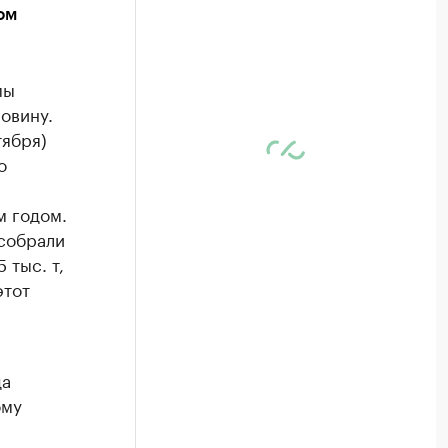
ом
мы
овину.
тября)
о
м годом.
собрали
 тыс. т,
этот
да
ому