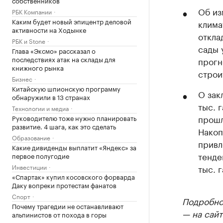
Об из
РБК Компании
Каким будет новый эпицентр деловой
клима
активности на Ходынке
откла
РБК и Stone
сады 
Глава «Эксмо» рассказал о
последствиях атак на склады для
прогн
книжного рынка
строи
Бизнес
Китайскую шпионскую программу
О зак
обнаружили в 13 странах
тыс. г
Технологии и медиа
прошл
Руководителю тоже нужно планировать
развитие. 4 шага, как это сделать
Накоп
Образование
привл
Какие дивиденды выплатит «Яндекс» за
тенде
первое полугодие
Инвестиции
тыс. г
«Спартак» купил косовского форварда
Даку вопреки протестам фанатов
Спорт
Подробнос
Почему трагедии не останавливают
— на сайт
альпинистов от похода в горы