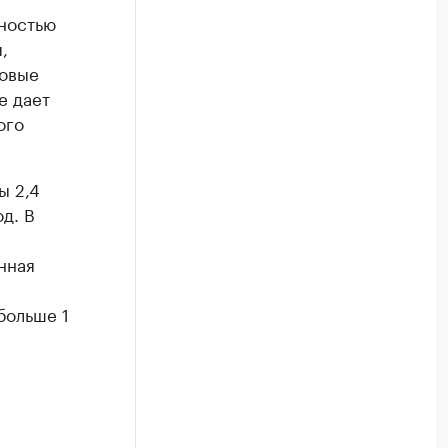
ьностью
,
новые
е дает
ого
ы 2,4
од. В
нная
больше 1