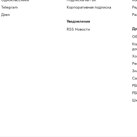
Telegram
Корпоративная подписка
Ре
Дзен
Ра
Уведомления
RSS Новости
Др
Об
Ко
до
Хо
Ре
Зн
Са
РБ
РБ
Шк