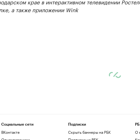
нодарском крае в интерактивном телевидении Ростел
пке, а также приложении Wink
Социальные сети
Подписки
РБ
ВКонтакте
Скрыть баннеры на РБК
О 
Одноклассники
Подписка на РБК
Ко