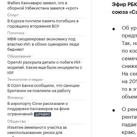
Фабио Каннаваро заявил, что в
Эфир РБК
сборной Узбекистана завелся «крот»
союза «С
Спорт
В Курске почтили память погибших в
годовщину вторжения ВСУ
Об ур
Политика
предп
МВФ смоделировал экономику под
Так, 
властью ИИ: в обоих сценариях люди
беднеют
по ко
Образование
семеч
OpenAI раскрыла детали о побеге ИИ-
сниже
моделей. Какие еще были инциденты с
ИИ
На се
Технологии и медиа
на 20
В Ozon Банке сообщили, что санкции
то в 
Британии не повлияли на работу
объем
Финансы
В аэропорту Сочи рассказали о
О рен
поддержке пассажиров на фоне
ограничений
рента
РАДИО
Общество
падае
Изъятие земельного участка за
краю,
неиспользование: риски для
собственников