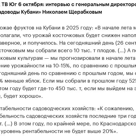
 ТВ Юг 6 октября: интервью с генеральным директор
адоводы Кубани» Николаем Щерабковым
ожае фруктов на Кубани в 2025 году: «В начале лета 
олагали, что урожай косточковых будет снижен напол
наверное, и получилось. На сегодняшний день (26 сен
сточковым мы собрали всего 10 тыс. т плодов. (…) А п
ковым культурам — мы прогнозировали в начале лета
ние урожайности на 10-15%, по сравнению с прошлы
годняшний день по сравнению с прошлым годом, мы 
% меньше яблок. Если мы собрали в прошлом году 525
этом году будет где-то 450 тыс. т, если мы выйдем на 
, будет хорошо».
табельности садоводческих хозяйств: «К сожалению,
бельность садоводческих хозяйств последние три го
т. (…) В этом году, по крайней мере, по Краснодарск
 уровень рентабельности не будет выше 20%».