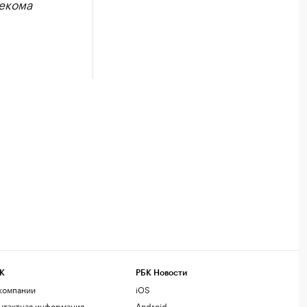
екома
К
РБК Новости
компании
iOS
нтактная информация
Android