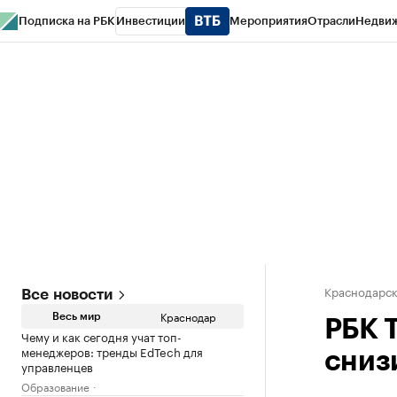
Подписка на РБК
Инвестиции
Мероприятия
Отрасли
Недви
РБК Курсы
РБК Life
Тренды
Визионеры
Национальные проекты
Горо
Газета
Спецпроекты СПб
Конференции СПб
Спецпроекты
Проверк
Краснодарск
Все новости
Краснодар
Весь мир
РБК 
Чему и как сегодня учат топ-
менеджеров: тренды EdTech для
снизи
управленцев
Образование