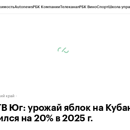
жимость
Autonews
РБК Компании
Телеканал
РБК Вино
Спорт
Школа упра
д
Стиль
Крипто
РБК Бизнес-среда
Дискуссионный клуб
Исследования
К
а контрагентов
Политика
Экономика
Бизнес
Технологии и медиа
Фина
ий край
ТВ Юг: урожай яблок на Куба
лся на 20% в 2025 г.