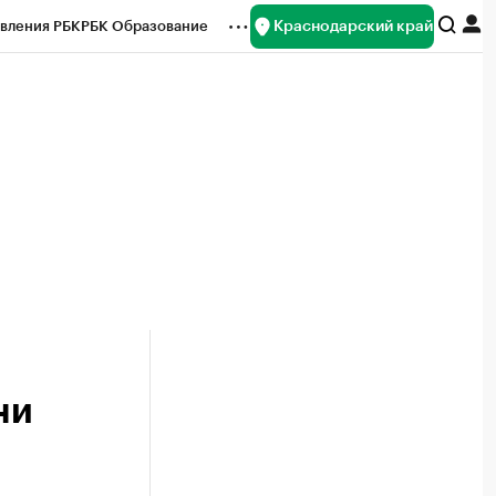
Краснодарский край
вления РБК
РБК Образование
редитные рейтинги
Франшизы
нсы
Рынок наличной валюты
ни