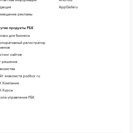
дакция
AppGallery
змещение рекламы
угие продукты РБК
лако для бизнеса
рпоративный регистратор
менов
стинг сайтов
г.решения
акомства
йт знакомств podbor.ru
К Компании
К Курсы
ола управления РБК