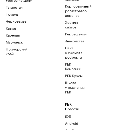
Корпоративный
Татарстан
регистратор
Тюмень
доменов
Черноземье
Хостинг
сайтов
Кавказ
Рег.решения
Карелия
Знакомства
Мурманск
Сайт
Приморский
знакомств
край
podbor.ru
РБК
Компании
РБК Курсы
Школа
управления
РБК
РБК
Новости
iOS
Android
AppGallery