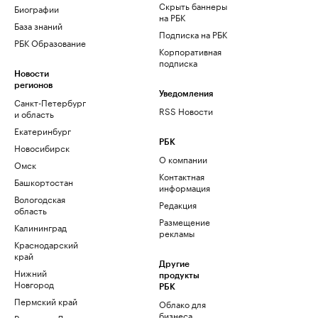
Скрыть баннеры
Биографии
на РБК
База знаний
Подписка на РБК
РБК Образование
Корпоративная
подписка
Новости
регионов
Уведомления
Санкт-Петербург
RSS Новости
и область
Екатеринбург
РБК
Новосибирск
О компании
Омск
Контактная
Башкортостан
информация
Вологодская
Редакция
область
Размещение
Калининград
рекламы
Краснодарский
край
Другие
Нижний
продукты
Новгород
РБК
Пермский край
Облако для
бизнеса
Ростов-на-Дону