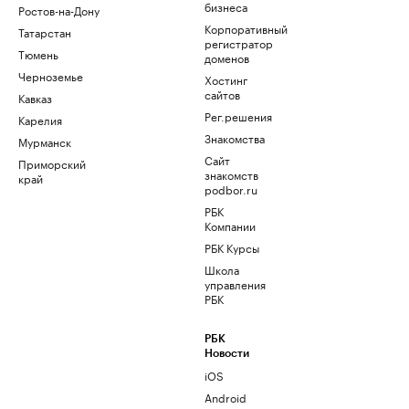
бизнеса
Ростов-на-Дону
Корпоративный
Татарстан
регистратор
Тюмень
доменов
Черноземье
Хостинг
сайтов
Кавказ
Рег.решения
Карелия
Знакомства
Мурманск
Сайт
Приморский
знакомств
край
podbor.ru
РБК
Компании
РБК Курсы
Школа
управления
РБК
РБК
Новости
iOS
Android