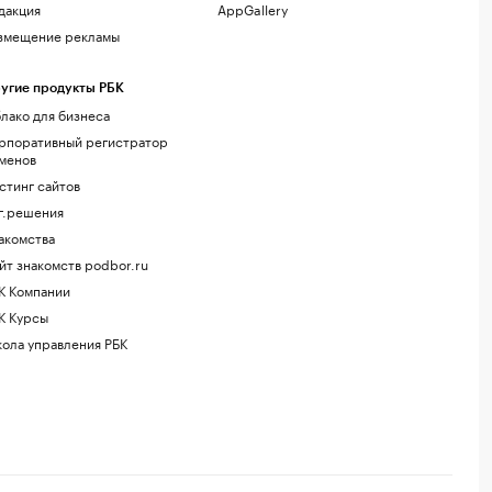
дакция
AppGallery
змещение рекламы
угие продукты РБК
лако для бизнеса
рпоративный регистратор
менов
стинг сайтов
г.решения
акомства
йт знакомств podbor.ru
К Компании
К Курсы
ола управления РБК