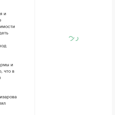
я и
е
жимости
деть
ход
ирмы и
, что в
я
лизарова
лял