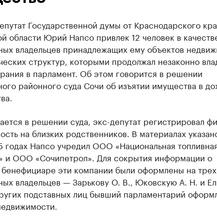
епутат Государственной думы от Краснодарского кра
й области Юрий Напсо привлек 12 человек в качеств
ных владельцев принадлежащих ему объектов недви
ческих структур, которыми продолжал незаконно вла
рания в парламент. Об этом говорится в решении
ого районного суда Сочи об изъятии имущества в до
ва.
ается в решении суда, экс-депутат регистрировал ф
сть на близких родственников. В материалах указано
5 годах Напсо учредил ООО «Национальная топливна
» и ООО «Сочипетрол». Для сокрытия информации о
 бенефициаре эти компании были оформлены на трех
ых владельцев — Зарькову О. В., Юковскую А. Н. и Е
 других подставных лиц бывший парламентарий оформ
недвижимости.