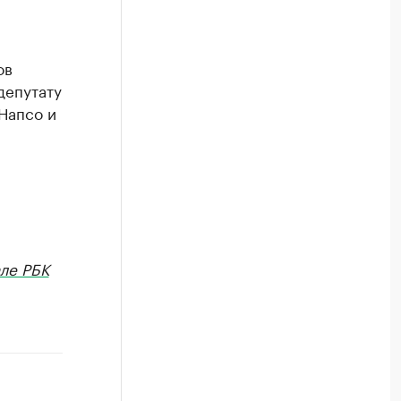
ов
депутату
Напсо и
ле РБК