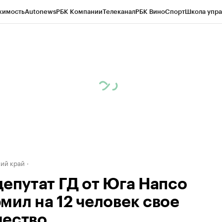
жимость
Autonews
РБК Компании
Телеканал
РБК Вино
Спорт
Школа упра
д
Стиль
Крипто
РБК Бизнес-среда
Дискуссионный клуб
Исследования
К
а контрагентов
Политика
Экономика
Бизнес
Технологии и медиа
Фина
ий край
депутат ГД от Юга Напсо
мил на 12 человек свое
ество