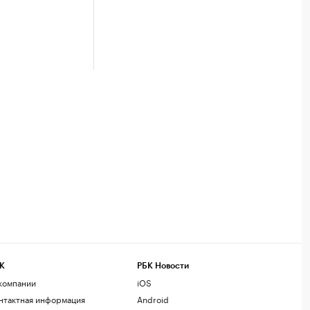
К
РБК Новости
компании
iOS
нтактная информация
Android