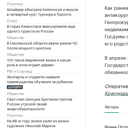
Политика
Как ране
Шнайдер обыграла Калинскую и вышла
антикорру
в четвертый круг турнира в Торонто
Спорт
Генпроку
В горах Казахстана эвакуировали еще
недвижим
одного туриста из России
Госдумы 
Общество
его родс
В Смоленской области ввели режим ЧС
после мощного циклона
Общество
В апреле
Что такое медленная жизнь и какую
Государс
роль в этом играет дерево
обязаннос
РБК и Старквуд
Эксперты и студенты назвали
преимущества обучения за рубежом
Оператив
РАДИО
Краснода
Общество
Сеул счел санкции Британии против
России угрозой своей
Авторы
энергобезопасности
Политика
На 88-м году жизни ушел из жизни
художник Николай Марков
Ирина Остр