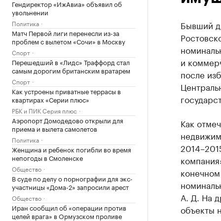
Гендиректор «ИжАвиа» объявил об
увольнении
Политика
Бывший д
Матч Первой лиги перенесли из-за
Ростовско
проблем с вылетом «Сочи» в Москву
номиналь
Спорт
и коммер
Перешедший в «Лидс» Траффорд стал
самым дорогим британским вратарем
после изб
Спорт
Центральн
Как устроены приватные террасы в
государст
квартирах «Серии плюс»
РБК и ПИК Серия плюс
Аэропорт Домодедово открыли для
Как отмеч
приема и вылета самолетов
недвижимо
Политика
2014–201
Женщина и ребенок погибли во время
непогоды в Смоленске
компания
Общество
конечном
В суде по делу о порнографии для экс-
номинальн
участницы «Дома-2» запросили арест
А. Д. На
Общество
Иран сообщил об «операции против
объекты 
целей врага» в Ормузском проливе