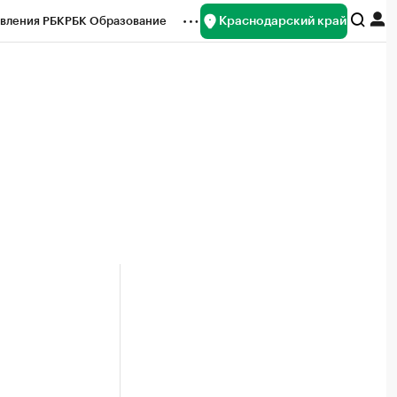
Краснодарский край
вления РБК
РБК Образование
редитные рейтинги
Франшизы
нсы
Рынок наличной валюты