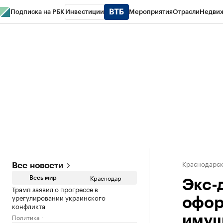
Подписка на РБК
Инвестиции
Мероприятия
Отрасли
Недви
РБК Курсы
РБК Life
Тренды
Визионеры
Национальные проекты
Горо
Газета
Спецпроекты СПб
Конференции СПб
Спецпроекты
Проверк
Краснодарск
Все новости
Краснодар
Весь мир
Экс-
Трамп заявил о прогрессе в
урегулировании украинского
офор
конфликта
Политика
имущ