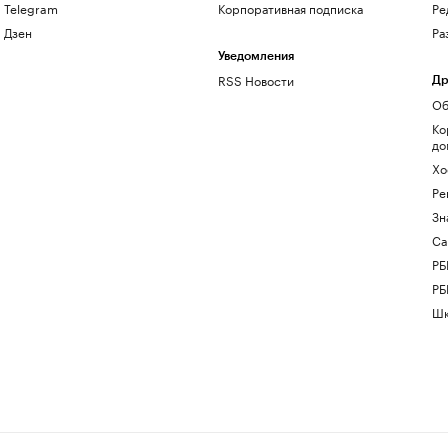
Telegram
Корпоративная подписка
Ре
Дзен
Ра
Уведомления
RSS Новости
Др
Об
Ко
до
Хо
Ре
Зн
Са
РБ
РБ
Шк