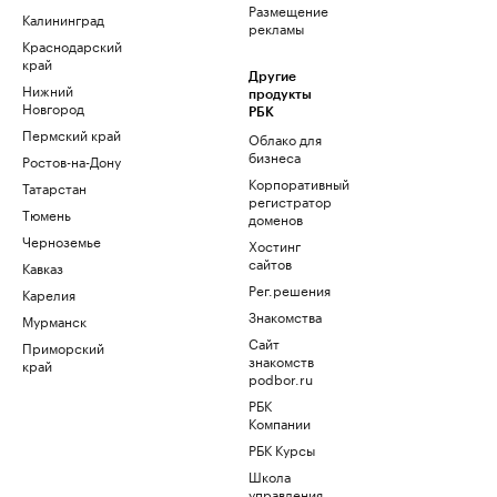
Размещение
Калининград
рекламы
Краснодарский
край
Другие
Нижний
продукты
Новгород
РБК
Пермский край
Облако для
бизнеса
Ростов-на-Дону
Корпоративный
Татарстан
регистратор
Тюмень
доменов
Черноземье
Хостинг
сайтов
Кавказ
Рег.решения
Карелия
Знакомства
Мурманск
Сайт
Приморский
знакомств
край
podbor.ru
РБК
Компании
РБК Курсы
Школа
управления