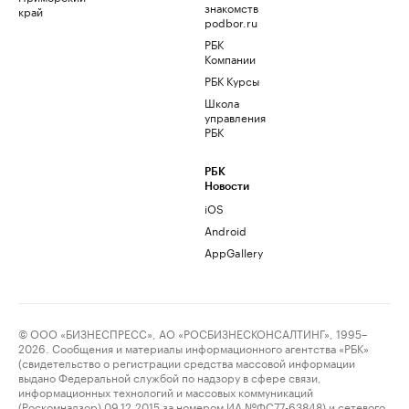
знакомств
край
podbor.ru
РБК
Компании
РБК Курсы
Школа
управления
РБК
РБК
Новости
iOS
Android
AppGallery
© ООО «БИЗНЕСПРЕСС», АО «РОСБИЗНЕСКОНСАЛТИНГ», 1995–
2026. Сообщения и материалы информационного агентства «РБК»
(свидетельство о регистрации средства массовой информации
выдано Федеральной службой по надзору в сфере связи,
информационных технологий и массовых коммуникаций
(Роскомнадзор) 09.12.2015 за номером ИА №ФС77-63848) и сетевого