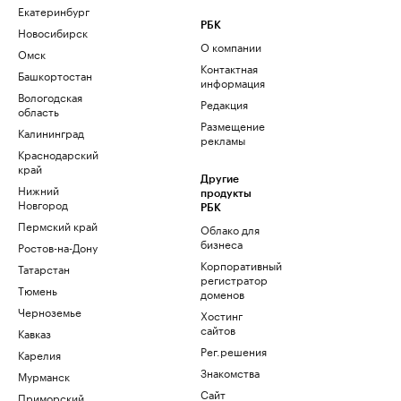
Екатеринбург
РБК
Новосибирск
О компании
Омск
Контактная
Башкортостан
информация
Вологодская
Редакция
область
Размещение
Калининград
рекламы
Краснодарский
край
Другие
Нижний
продукты
Новгород
РБК
Пермский край
Облако для
бизнеса
Ростов-на-Дону
Корпоративный
Татарстан
регистратор
Тюмень
доменов
Черноземье
Хостинг
сайтов
Кавказ
Рег.решения
Карелия
Знакомства
Мурманск
Сайт
Приморский