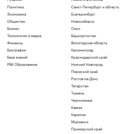
Пашинян и Алиев провели телефонный
разговор о мирном соглашении
Политика
Санкт-Петербург и область
Общество
Экономика
Екатеринбург
Экс-тренер «Спартака» Слишкович
Общество
Новосибирск
возглавил казахстанский клуб
Бизнес
Омск
Спорт
Технологии и медиа
Башкортостан
Пожар на Ильском НПЗ после падения
обломков БПЛА потушили
Финансы
Вологодская область
Политика
Биографии
Калининград
Мосгорсуд взыскал ₽654 тыс. за залив
База знаний
Краснодарский край
квартиры из-за кошки, открывшей кран
РБК Образование
Нижний Новгород
Общество
Пермский край
Армия США запустила сервис для
бронирования полигонов частными
Ростов-на-Дону
компаниями
Татарстан
Политика
Тюмень
Черноземье
Загрузить еще
Кавказ
Карелия
Мурманск
Приморский край