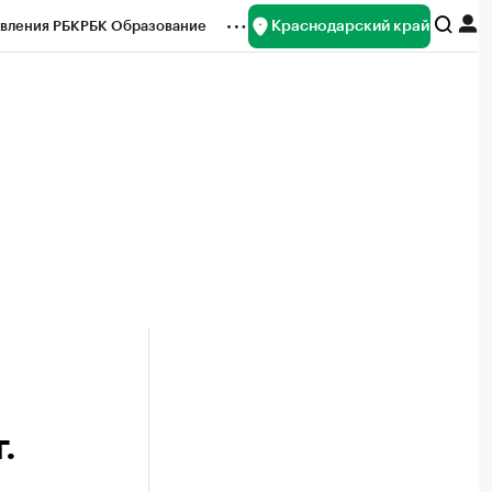
Краснодарский край
вления РБК
РБК Образование
редитные рейтинги
Франшизы
нсы
Рынок наличной валюты
.