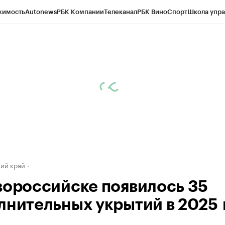
жимость
Autonews
РБК Компании
Телеканал
РБК Вино
Спорт
Школа упра
д
Стиль
Крипто
РБК Бизнес-среда
Дискуссионный клуб
Исследования
К
а контрагентов
Политика
Экономика
Бизнес
Технологии и медиа
Фина
ий край
вороссийске появилось 35
лнительных укрытий в 2025 г