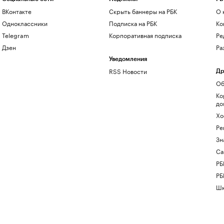
ВКонтакте
Скрыть баннеры на РБК
О 
Одноклассники
Подписка на РБК
Ко
Telegram
Корпоративная подписка
Ре
Дзен
Ра
Уведомления
RSS Новости
Др
Об
Ко
до
Хо
Ре
Зн
Са
РБ
РБ
Шк