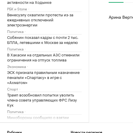
активности на Ходынке
РБК и Stone
Венесуэлу охватили протесты из-за
Арина Верт
ежедневных отключений
электроэнергии
Политика
Собянин показал кадры с почти 2 тыс.
БПЛА, летевшими к Москве за неделю
Политика
В Хакасии на отдельных АЗС отменили
ограничения на отпуск топлива
Экономика
ЭСК признала правильным назначение
пенальти «Спартаку» в игре с
«Ахматом»
Спорт
Трамп возобновил попытки уволить
члена совета управляющих ФРС Лизу
Кук
Политика
Минобороны сообщило о взятии
Ивановки в Харьковской области
Политика
Рубрики
Новости регионов