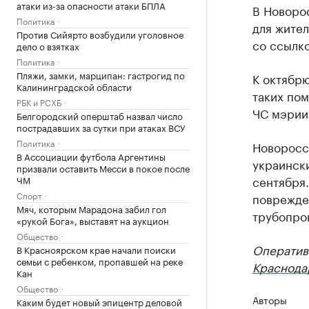
атаки из-за опасности атаки БПЛА
В Новоро
Политика
для жител
Против Сийярто возбудили уголовное
со ссылк
дело о взятках
Политика
Пляжи, замки, марципан: гастрогид по
К октябрю
Калининградской области
таких по
РБК и РСХБ
ЧС мэрии
Белгородский оперштаб назвал число
пострадавших за сутки при атаках ВСУ
Политика
Новоросс
В Ассоциации футбола Аргентины
украинск
призвали оставить Месси в покое после
сентября.
ЧМ
Спорт
поврежде
Мяч, которым Марадона забил гол
трубопро
«рукой Бога», выставят на аукцион
Общество
Оператив
В Красноярском крае начали поиски
семьи с ребенком, пропавшей на реке
Краснода
Кан
Общество
Авторы
Каким будет новый эпицентр деловой