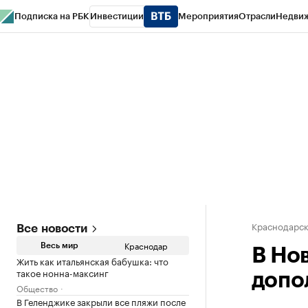
Подписка на РБК
Инвестиции
Мероприятия
Отрасли
Недви
РБК Курсы
РБК Life
Тренды
Визионеры
Национальные проекты
Горо
Газета
Спецпроекты СПб
Конференции СПб
Спецпроекты
Проверк
Краснодарск
Все новости
Краснодар
Весь мир
В Но
Жить как итальянская бабушка: что
такое нонна-максинг
допо
Общество
В Геленджике закрыли все пляжи после