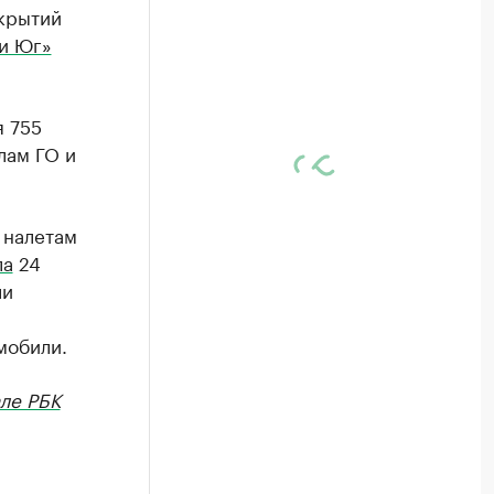
крытий
и Юг»
я 755
лам ГО и
 налетам
ла
24
ли
мобили.
ле РБК