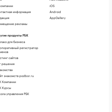
компании
iOS
нтактная информация
Android
дакция
AppGallery
змещение рекламы
угие продукты РБК
лако для бизнеса
рпоративный регистратор
менов
стинг сайтов
г.решения
акомства
йт знакомств podbor.ru
К Компании
К Курсы
ола управления РБК