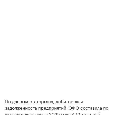
По данным статоргана, дебиторская
задолженность предприятий ЮФО составила по
итогам января-июля 2025 года 4,12 трлн руб.