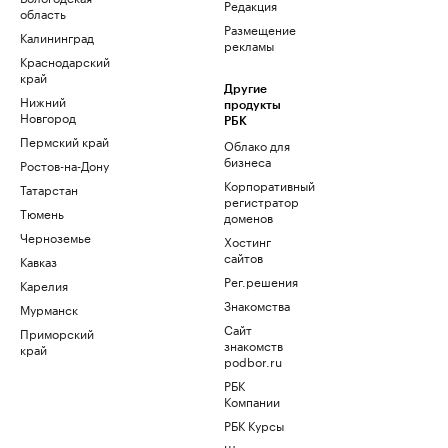
Редакция
область
Размещение
Калининград
рекламы
Краснодарский
край
Другие
Нижний
продукты
Новгород
РБК
Пермский край
Облако для
бизнеса
Ростов-на-Дону
Корпоративный
Татарстан
регистратор
Тюмень
доменов
Черноземье
Хостинг
сайтов
Кавказ
Рег.решения
Карелия
Знакомства
Мурманск
Сайт
Приморский
знакомств
край
podbor.ru
РБК
Компании
РБК Курсы