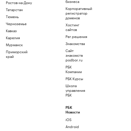
бизнеса
Ростов-на-Дону
Корпоративный
Татарстан
регистратор
Тюмень
доменов
Черноземье
Хостинг
сайтов
Кавказ
Рег.решения
Карелия
Знакомства
Мурманск
Сайт
Приморский
знакомств
край
podbor.ru
РБК
Компании
РБК Курсы
Школа
управления
РБК
РБК
Новости
iOS
Android