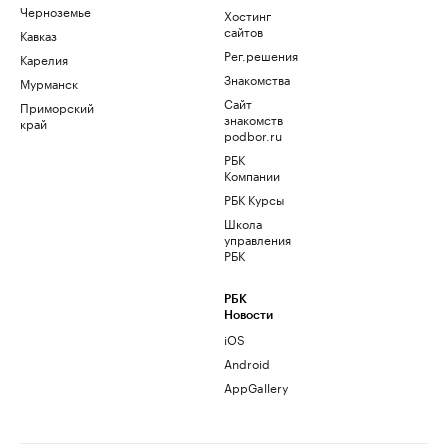
Черноземье
Хостинг
сайтов
Кавказ
Рег.решения
Карелия
Знакомства
Мурманск
Сайт
Приморский
знакомств
край
podbor.ru
РБК
Компании
РБК Курсы
Школа
управления
РБК
РБК
Новости
iOS
Android
AppGallery