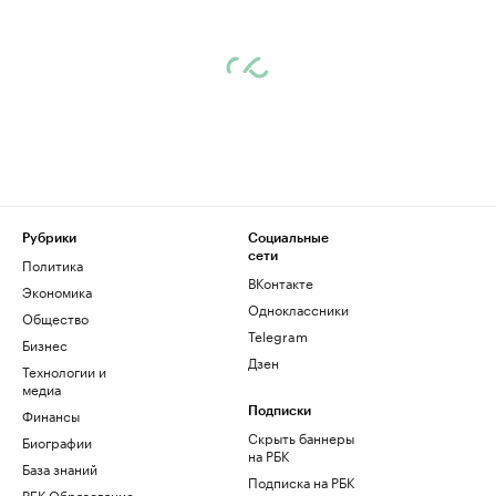
Рубрики
Социальные
сети
Политика
ВКонтакте
Экономика
Одноклассники
Общество
Telegram
Бизнес
Дзен
Технологии и
медиа
Финансы
Подписки
Скрыть баннеры
Биографии
на РБК
База знаний
Подписка на РБК
РБК Образование