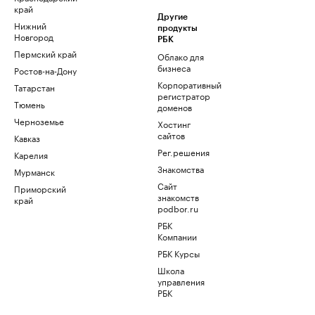
край
Другие
Нижний
продукты
Новгород
РБК
Пермский край
Облако для
бизнеса
Ростов-на-Дону
Корпоративный
Татарстан
регистратор
Тюмень
доменов
Черноземье
Хостинг
сайтов
Кавказ
Рег.решения
Карелия
Знакомства
Мурманск
Сайт
Приморский
знакомств
край
podbor.ru
РБК
Компании
РБК Курсы
Школа
управления
РБК