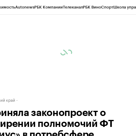
жимость
Autonews
РБК Компании
Телеканал
РБК Вино
Спорт
Школа упра
д
Стиль
Крипто
РБК Бизнес-среда
Дискуссионный клуб
Исследования
К
а контрагентов
Политика
Экономика
Бизнес
Технологии и медиа
Фина
ий край
риняла законопроект о
ирении полномочий ФТ
иус» в потребсфере