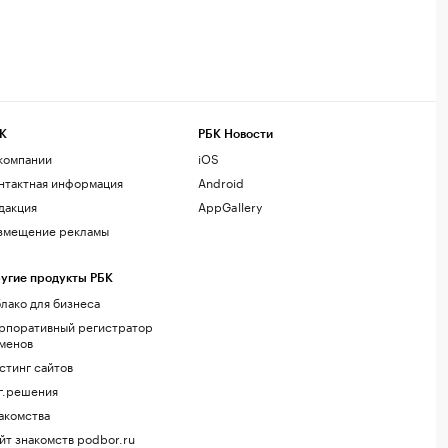
К
РБК Новости
компании
iOS
нтактная информация
Android
дакция
AppGallery
змещение рекламы
угие продукты РБК
лако для бизнеса
рпоративный регистратор
менов
стинг сайтов
г.решения
акомства
йт знакомств podbor.ru