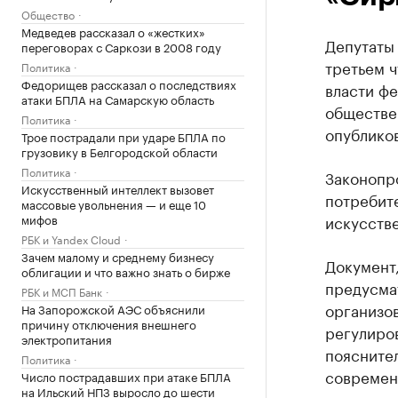
Общество
Медведев рассказал о «жестких»
Депутаты
переговорах с Саркози в 2008 году
третьем 
Политика
Федорищев рассказал о последствиях
власти ф
атаки БПЛА на Самарскую область
обществе
Политика
опубликов
Трое пострадали при ударе БПЛА по
грузовику в Белгородской области
Политика
Законопро
Искусственный интеллект вызовет
потребите
массовые увольнения — и еще 10
мифов
искусстве
РБК и Yandex Cloud
Зачем малому и среднему бизнесу
Документ,
облигации и что важно знать о бирже
предусма
РБК и МСП Банк
организов
На Запорожской АЭС объяснили
причину отключения внешнего
регулиров
электропитания
пояснител
Политика
современ
Число пострадавших при атаке БПЛА
на Ильский НПЗ выросло до шести