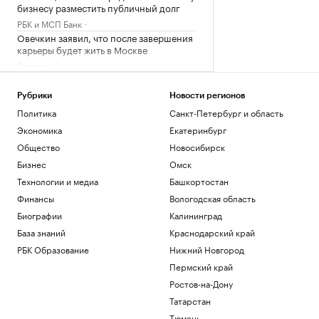
бизнесу разместить публичный долг
РБК и МСП Банк
Овечкин заявил, что после завершения
карьеры будет жить в Москве
Спорт
Фермы, рестораны и отели Дальнего
Востока. Гастрогид
Рубрики
Новости регионов
РБК и РСХБ
Политика
Санкт-Петербург и область
У побережья Турции обнаружили
Экономика
Екатеринбург
неизвестный беспилотник
Общество
Новосибирск
Политика
«Арсенал» совершил один из самых
Бизнес
Омск
дорогих трансферов в своей истории
Технологии и медиа
Башкортостан
Спорт
Финансы
Вологодская область
Биографии
Калининград
Загрузить еще
База знаний
Краснодарский край
РБК Образование
Нижний Новгород
Пермский край
Ростов-на-Дону
Татарстан
Тюмень