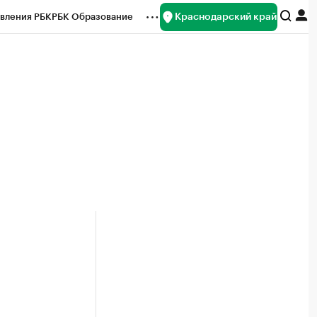
Краснодарский край
вления РБК
РБК Образование
редитные рейтинги
Франшизы
нсы
Рынок наличной валюты