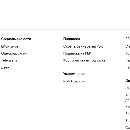
Социальные сети
Подписки
РБ
ВКонтакте
Скрыть баннеры на РБК
О 
Одноклассники
Подписка на РБК
Ко
Telegram
Корпоративная подписка
Ре
Дзен
Ра
Уведомления
RSS Новости
Др
Об
Ко
до
Хо
Ре
Зн
Са