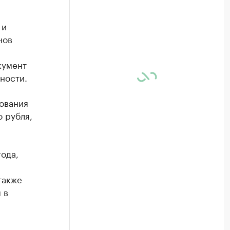
 и
нов
кумент
ности.
ования
 рубля,
ода,
также
 в