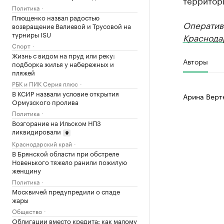
территор
Политика
Плющенко назвал радостью
Оператив
возвращение Валиевой и Трусовой на
турниры ISU
Краснода
Спорт
Жизнь с видом на пруд или реку:
Авторы
подборка жилья у набережных и
пляжей
РБК и ПИК Серия плюс
В КСИР назвали условие открытия
Арина Верт
Ормузского пролива
Политика
Возгорание на Ильском НПЗ
ликвидировали
Краснодарский край
В Брянской области при обстреле
Новенького тяжело ранили пожилую
женщину
Политика
Москвичей предупредили о спаде
жары
Общество
Облигации вместо кредита: как малому