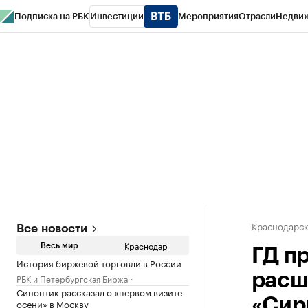
Подписка на РБК
Инвестиции
Мероприятия
Отрасли
Недви
РБК Курсы
РБК Life
Тренды
Визионеры
Национальные проекты
Горо
Газета
Спецпроекты СПб
Конференции СПб
Спецпроекты
Проверк
Краснодарск
Все новости
Краснодар
Весь мир
ГД п
История биржевой торговли в России
расш
РБК и Петербургская Биржа
Синоптик рассказал о «первом визите
«Сир
осени» в Москву