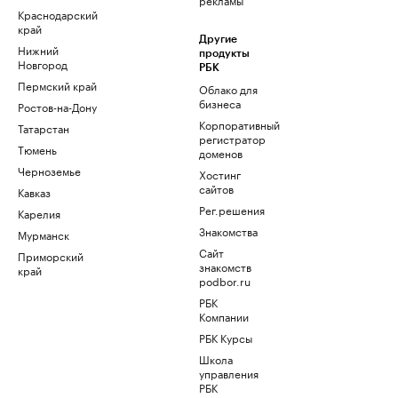
Краснодарский
край
Другие
Нижний
продукты
Новгород
РБК
Пермский край
Облако для
бизнеса
Ростов-на-Дону
Корпоративный
Татарстан
регистратор
Тюмень
доменов
Черноземье
Хостинг
сайтов
Кавказ
Рег.решения
Карелия
Знакомства
Мурманск
Сайт
Приморский
знакомств
край
podbor.ru
РБК
Компании
РБК Курсы
Школа
управления
РБК