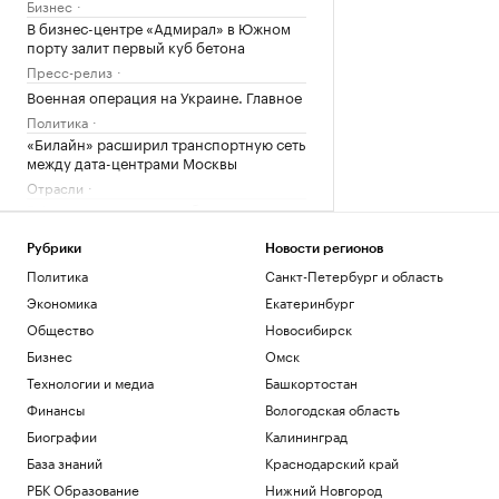
Бизнес
В бизнес-центре «Адмирал» в Южном
порту залит первый куб бетона
Пресс-релиз
Военная операция на Украине. Главное
Политика
«Билайн» расширил транспортную сеть
между дата-центрами Москвы
Отрасли
В Армении назвали необоснованными
ограничения на экспорт в Россию
Политика
Рубрики
Новости регионов
У Колизея раскопали «казармы
Политика
Санкт-Петербург и область
древнеримских пожарных».
Экономика
Екатеринбург
Фотографии
Общество
Новосибирск
Общество
Бизнес
Омск
Загрузить еще
Технологии и медиа
Башкортостан
Финансы
Вологодская область
Биографии
Калининград
База знаний
Краснодарский край
РБК Образование
Нижний Новгород