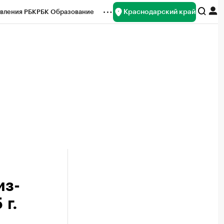
Краснодарский край
вления РБК
РБК Образование
редитные рейтинги
Франшизы
нсы
Рынок наличной валюты
из-
 г.