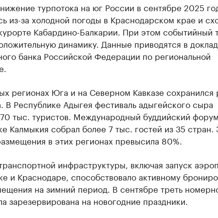
нижение турпотока на юг России в сентябре 2025 го
ь из-за холодной погоды в Краснодарском крае и сх
 курорте Кабардино-Балкарии. При этом событийный 
оложительную динамику. Данные приводятся в докла
ного банка Российской Федерации по региональной
е.
ых регионах Юга и на Северном Кавказе сохранился 
. В Республике Адыгея фестиваль адыгейского сыра
 70 тыс. туристов. Международный буддийский форум
е Калмыкия собрал более 7 тыс. гостей из 35 стран. 
размещения в этих регионах превысила 80%.
транспортной инфраструктуры, включая запуск аэроп
ке и Краснодаре, способствовало активному бронир
мещения на зимний период. В сентябре треть номерн
ла зарезервирована на новогодние праздники.