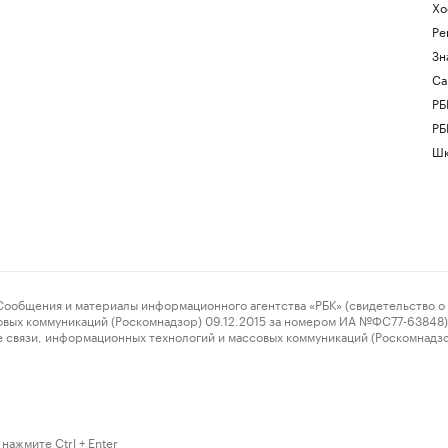
Хо
Ре
Зн
Са
РБ
РБ
Шк
ения и материалы информационного агентства «РБК» (свидетельство о 
овых коммуникаций (Роскомнадзор) 09.12.2015 за номером ИА №ФС77-63848) 
 связи, информационных технологий и массовых коммуникаций (Роскомнадз
нажмите Ctrl + Enter