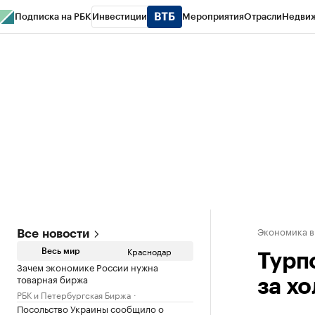
Подписка на РБК
Инвестиции
Мероприятия
Отрасли
Недви
РБК Курсы
РБК Life
Тренды
Визионеры
Национальные проекты
Горо
Газета
Спецпроекты СПб
Конференции СПб
Спецпроекты
Проверк
Экономика в
Все новости
Краснодар
Весь мир
Турп
Зачем экономике России нужна
товарная биржа
за хо
РБК и Петербургская Биржа
Посольство Украины сообщило о