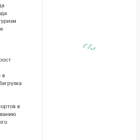
да
ода
туризм
де
рост
 в
Загрузка
ортов в
ованию
ого