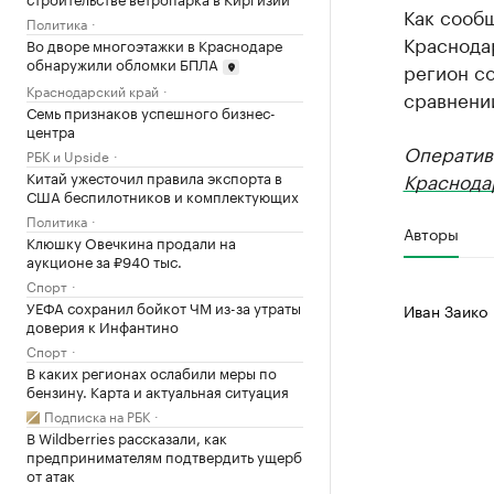
Как сооб
Политика
Краснодар
Во дворе многоэтажки в Краснодаре
обнаружили обломки БПЛА
регион со
Краснодарский край
сравнении
Семь признаков успешного бизнес-
центра
Оператив
РБК и Upside
Китай ужесточил правила экспорта в
Краснода
США беспилотников и комплектующих
Политика
Авторы
Клюшку Овечкина продали на
аукционе за ₽940 тыс.
Спорт
УЕФА сохранил бойкот ЧМ из-за утраты
Иван Заико
доверия к Инфантино
Спорт
В каких регионах ослабили меры по
бензину. Карта и актуальная ситуация
Подписка на РБК
В Wildberries рассказали, как
предпринимателям подтвердить ущерб
от атак