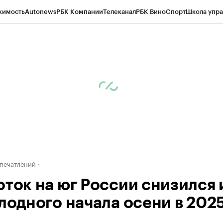
жимость
Autonews
РБК Компании
Телеканал
РБК Вино
Спорт
Школа упра
д
Стиль
Крипто
РБК Бизнес-среда
Дискуссионный клуб
Исследования
К
а контрагентов
Политика
Экономика
Бизнес
Технологии и медиа
Фина
печатлений
оток на юг России снизился 
лодного начала осени в 2025