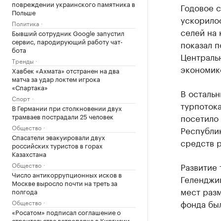
повреждении украинского памятника в
Годовое с
Польше
ускорилос
Политика
селей на
Бывший сотрудник Google запустил
сервис, пародирующий работу чат-
показал п
бота
Централь
Тренды
экономик
Хавбек «Ахмата» отстранен на два
матча за удар локтем игрока
«Спартака»
В остальн
Спорт
турпотока
В Германии при столкновении двух
трамваев пострадали 25 человек
посетило
Общество
Республик
Спасатели эвакуировали двух
средств 
российских туристов в горах
Казахстана
Общество
Развитие 
Число антикоррупционных исков в
Геленджи
Москве выросло почти на треть за
мест раз
полгода
фонда бы
Общество
«Росатом» подписал соглашение о
строительстве ветропарка в Киргизии