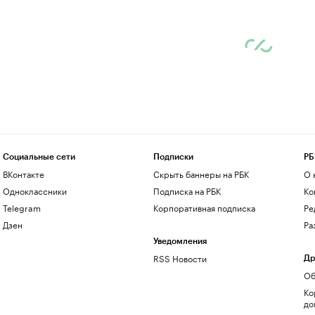
Социальные сети
Подписки
РБ
ВКонтакте
Скрыть баннеры на РБК
О 
Одноклассники
Подписка на РБК
Ко
Telegram
Корпоративная подписка
Ре
Дзен
Ра
Уведомления
RSS Новости
Др
Об
Ко
до