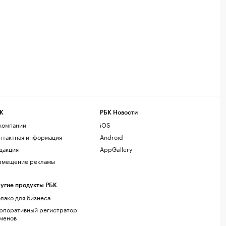
К
РБК Новости
компании
iOS
нтактная информация
Android
дакция
AppGallery
змещение рекламы
угие продукты РБК
лако для бизнеса
рпоративный регистратор
менов