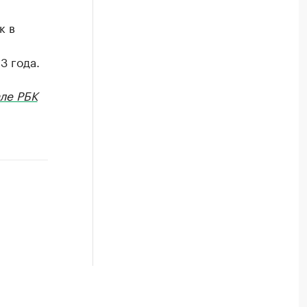
к в
3 года.
ле РБК