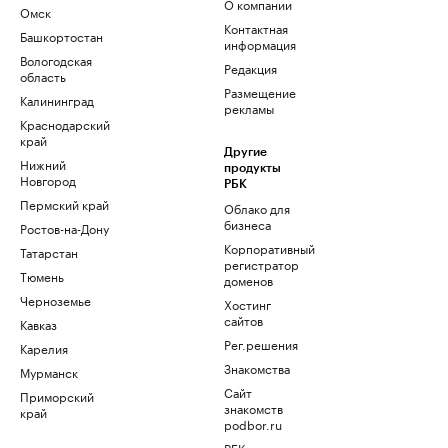
О компании
Омск
Контактная
Башкортостан
информация
Вологодская
Редакция
область
Размещение
Калининград
рекламы
Краснодарский
край
Другие
Нижний
продукты
Новгород
РБК
Пермский край
Облако для
бизнеса
Ростов-на-Дону
Корпоративный
Татарстан
регистратор
Тюмень
доменов
Черноземье
Хостинг
сайтов
Кавказ
Рег.решения
Карелия
Знакомства
Мурманск
Сайт
Приморский
знакомств
край
podbor.ru
РБК