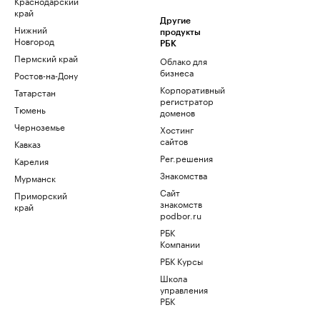
Краснодарский
край
Другие
Нижний
продукты
Новгород
РБК
Пермский край
Облако для
бизнеса
Ростов-на-Дону
Корпоративный
Татарстан
регистратор
Тюмень
доменов
Черноземье
Хостинг
сайтов
Кавказ
Рег.решения
Карелия
Знакомства
Мурманск
Сайт
Приморский
знакомств
край
podbor.ru
РБК
Компании
РБК Курсы
Школа
управления
РБК