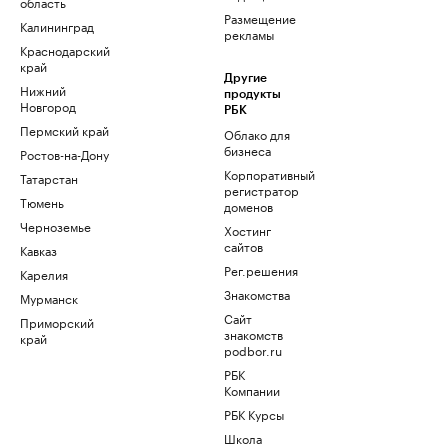
область
Размещение
Калининград
рекламы
Краснодарский
край
Другие
Нижний
продукты
Новгород
РБК
Пермский край
Облако для
бизнеса
Ростов-на-Дону
Корпоративный
Татарстан
регистратор
Тюмень
доменов
Черноземье
Хостинг
сайтов
Кавказ
Рег.решения
Карелия
Знакомства
Мурманск
Сайт
Приморский
знакомств
край
podbor.ru
РБК
Компании
РБК Курсы
Школа