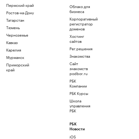
Пермский край
Облако для
бизнеса
Ростов-на-Дону
Корпоративный
Татарстан
регистратор
Тюмень
доменов
Черноземье
Хостинг
сайтов
Кавказ
Рег.решения
Карелия
Знакомства
Мурманск
Сайт
Приморский
знакомств
край
podbor.ru
РБК
Компании
РБК Курсы
Школа
управления
РБК
РБК
Новости
iOS