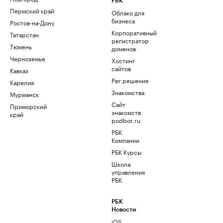
РБК
Пермский край
Облако для
бизнеса
Ростов-на-Дону
Корпоративный
Татарстан
регистратор
Тюмень
доменов
Черноземье
Хостинг
сайтов
Кавказ
Рег.решения
Карелия
Знакомства
Мурманск
Сайт
Приморский
знакомств
край
podbor.ru
РБК
Компании
РБК Курсы
Школа
управления
РБК
РБК
Новости
iOS