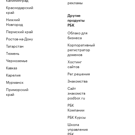
рекламы
Краснодарский
край
Другие
Нижний
продукты
Новгород
РБК
Пермский край
Облако для
бизнеса
Ростов-на-Дону
Корпоративный
Татарстан
регистратор
Тюмень
доменов
Черноземье
Хостинг
сайтов
Кавказ
Рег.решения
Карелия
Знакомства
Мурманск
Сайт
Приморский
знакомств
край
podbor.ru
РБК
Компании
РБК Курсы
Школа
управления
РБК