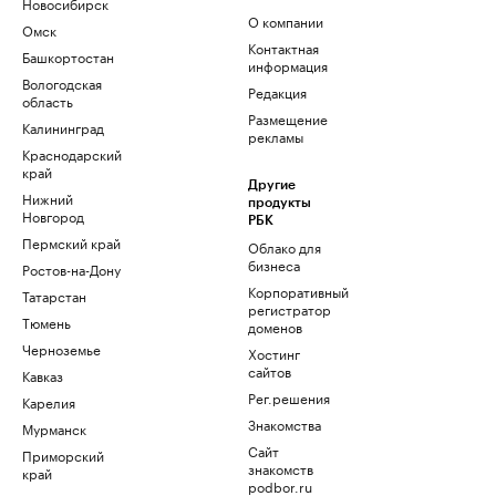
Новосибирск
О компании
Омск
Контактная
Башкортостан
информация
Вологодская
Редакция
область
Размещение
Калининград
рекламы
Краснодарский
край
Другие
Нижний
продукты
Новгород
РБК
Пермский край
Облако для
бизнеса
Ростов-на-Дону
Корпоративный
Татарстан
регистратор
Тюмень
доменов
Черноземье
Хостинг
сайтов
Кавказ
Рег.решения
Карелия
Знакомства
Мурманск
Сайт
Приморский
знакомств
край
podbor.ru