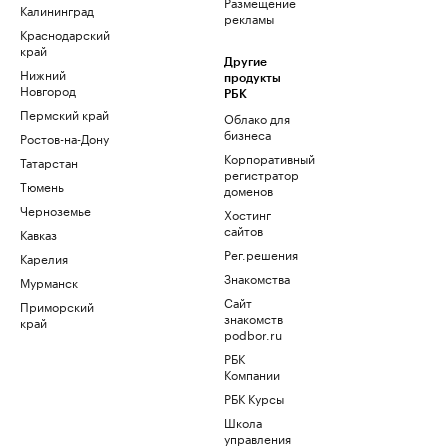
Размещение
Калининград
рекламы
Краснодарский
край
Другие
Нижний
продукты
Новгород
РБК
Пермский край
Облако для
бизнеса
Ростов-на-Дону
Корпоративный
Татарстан
регистратор
Тюмень
доменов
Черноземье
Хостинг
сайтов
Кавказ
Рег.решения
Карелия
Знакомства
Мурманск
Сайт
Приморский
знакомств
край
podbor.ru
РБК
Компании
РБК Курсы
Школа
управления