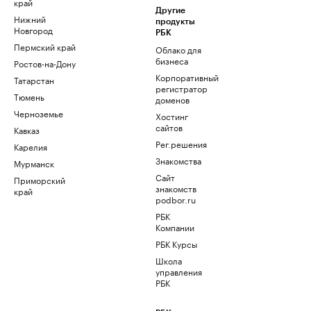
край
Другие
Нижний
продукты
Новгород
РБК
Пермский край
Облако для
бизнеса
Ростов-на-Дону
Корпоративный
Татарстан
регистратор
Тюмень
доменов
Черноземье
Хостинг
сайтов
Кавказ
Рег.решения
Карелия
Знакомства
Мурманск
Сайт
Приморский
знакомств
край
podbor.ru
РБК
Компании
РБК Курсы
Школа
управления
РБК