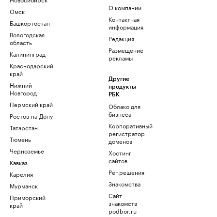
О компании
Омск
Контактная
Башкортостан
информация
Вологодская
Редакция
область
Размещение
Калининград
рекламы
Краснодарский
край
Другие
Нижний
продукты
Новгород
РБК
Пермский край
Облако для
бизнеса
Ростов-на-Дону
Корпоративный
Татарстан
регистратор
Тюмень
доменов
Черноземье
Хостинг
сайтов
Кавказ
Рег.решения
Карелия
Знакомства
Мурманск
Сайт
Приморский
знакомств
край
podbor.ru