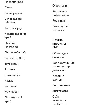
Новосибирск
О компании
Омск
Контактная
Башкортостан
информация
Вологодская
Редакция
область
Размещение
Калининград
рекламы
Краснодарский
край
Другие
Нижний
продукты
Новгород
РБК
Пермский край
Облако для
бизнеса
Ростов-на-Дону
Корпоративный
Татарстан
регистратор
Тюмень
доменов
Черноземье
Хостинг
сайтов
Кавказ
Рег.решения
Карелия
Знакомства
Мурманск
Сайт
Приморский
знакомств
край
podbor.ru