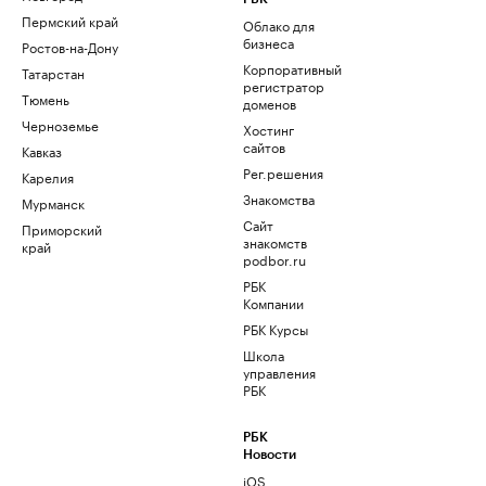
Пермский край
Облако для
бизнеса
Ростов-на-Дону
Корпоративный
Татарстан
регистратор
Тюмень
доменов
Черноземье
Хостинг
сайтов
Кавказ
Рег.решения
Карелия
Знакомства
Мурманск
Сайт
Приморский
знакомств
край
podbor.ru
РБК
Компании
РБК Курсы
Школа
управления
РБК
РБК
Новости
iOS