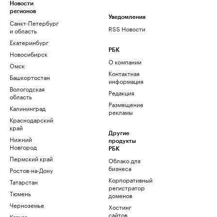
Новости
регионов
Уведомления
Санкт-Петербург
RSS Новости
и область
Екатеринбург
РБК
Новосибирск
О компании
Омск
Контактная
Башкортостан
информация
Вологодская
Редакция
область
Размещение
Калининград
рекламы
Краснодарский
край
Другие
Нижний
продукты
Новгород
РБК
Пермский край
Облако для
бизнеса
Ростов-на-Дону
Корпоративный
Татарстан
регистратор
Тюмень
доменов
Черноземье
Хостинг
сайтов
Кавказ