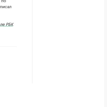
 по
дписал
ле РБК