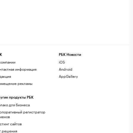
К
РБК Новости
компании
iOS
нтактная информация
Android
дакция
AppGallery
змещение рекламы
угие продукты РБК
лако для бизнеса
рпоративный регистратор
менов
стинг сайтов
г.решения