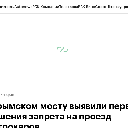
жимость
Autonews
РБК Компании
Телеканал
РБК Вино
Спорт
Школа упра
д
Стиль
Крипто
РБК Бизнес-среда
Дискуссионный клуб
Исследования
К
а контрагентов
Политика
Экономика
Бизнес
Технологии и медиа
Фина
ий край
рымском мосту выявили пер
шения запрета на проезд
трокаров