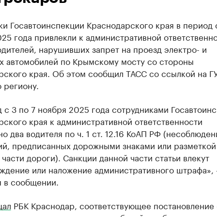
и Госавтоинспекции Краснодарского края в период с
025 года привлекли к административной ответственн
дителей, нарушивших запрет на проезд электро- и
х автомобилей по Крымскому мосту со стороны
рского края. Об этом сообщил ТАСС со ссылкой на Г
 региону.
 с 3 по 7 ноября 2025 года сотрудниками Госавтоин
рского края к административной ответственности
о два водителя по ч. 1 ст. 12.16 КоАП РФ (несоблюден
ий, предписанных дорожными знаками или разметкой
части дороги). Санкции данной части статьи влекут
ждение или наложение административного штрафа»,
я в сообщении.
щал
РБК Краснодар, соответствующее постановление 