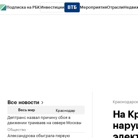
Подписка на РБК
Инвестиции
Мероприятия
Отрасли
Недви
РБК Курсы
РБК Life
Тренды
Визионеры
Национальные проекты
Горо
Газета
Спецпроекты СПб
Конференции СПб
Спецпроекты
Проверк
Краснодарск
Все новости
Краснодар
Весь мир
На К
Дептранс назвал причину сбоя в
движении трамваев на севере Москвы
нару
Общество
Александрова обыграла первую
элек