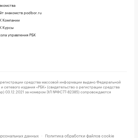
акомства
йт знакомств podbor.ru
К Компании
К Курсы
ола управления РБК
регистрации средства массовой информации выдано Федеральной
и сетевого издания «РБК» (свидетельство о регистрации средства
ор) 03.12.2021 за номером ЭЛ №ФС77-82385) сопровождаются
ерсональных данных
Политика обработки файлов cookie
·